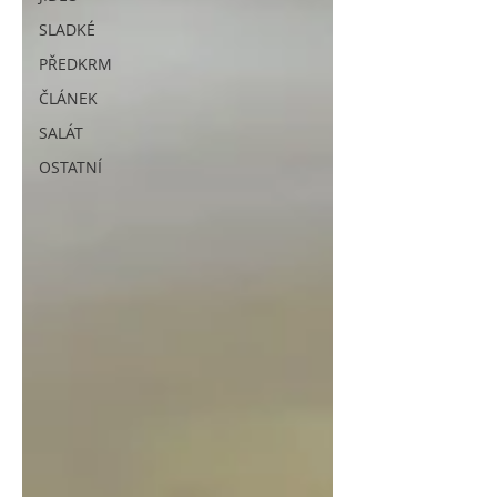
SLADKÉ
PŘEDKRM
ČLÁNEK
SALÁT
OSTATNÍ