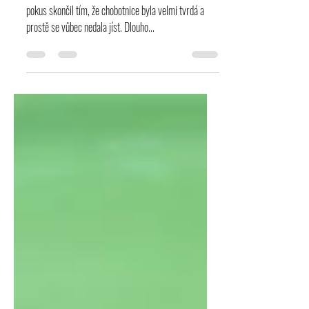
Cesta k mému vaření chobotnice byla trnitá. První
pokus skončil tím, že chobotnice byla velmi tvrdá a
prostě se vůbec nedala jíst. Dlouho...