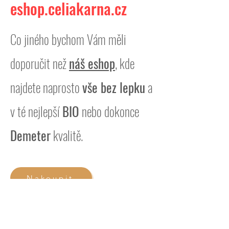
eshop.celiakarna.cz
Co jiného bychom Vám měli
doporučit než
náš eshop
, kde
najdete naprosto
vše bez lepku
a
v té nejlepší
BIO
nebo dokonce
Demeter
kvalitě.
Nakoupit
©
2020-2025
Matricaria Chamomilla s.r.o., All rights