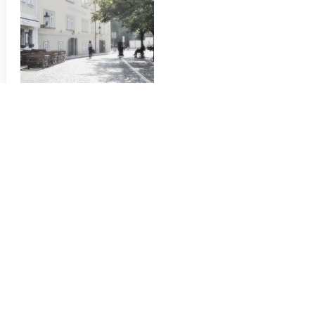
Praha, ČR
Dhaba Beas
Nejedná se o restaurace s obsluhou, ale můžeme si
vybrat sami z široké nabídky teplých jídel, příloh a
salátů. Jedná se o vegetariánská bistra a je zde jasně
popsáno, kde lepek je nebo není. Ceny jsou naprosto v
pořádku.
Webová stránka