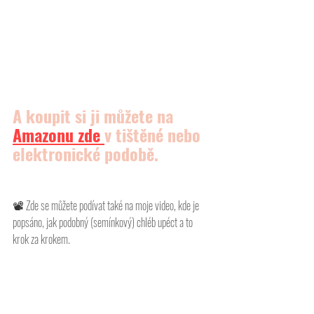
A koupit si ji můžete na 
Amazonu
 zde 
v tištěné nebo 
elektronické podobě.
📽 
Zde se můžete podívat také na moje video, kde je 
popsáno, jak podobný (semínkový) chléb upéct a to 
krok za krokem. 
https://www.youtube.com/watch?v=xFiAIDiUd6o