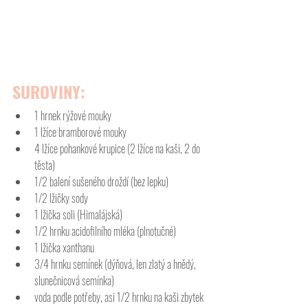
SUROVINY:
1 hrnek rýžové mouky
1 lžíce bramborové mouky
4 lžíce pohankové krupice (2 lžíce na kaši, 2 do 
těsta)
1/2 balení sušeného droždí (bez lepku)
1/2 lžičky sody
1 lžička soli (Himalájská)
1/2 hrnku acidofilního mléka (plnotučné)
1 lžička xanthanu
3/4 hrnku semínek (dýňová, len zlatý a hnědý, 
slunečnicová semínka)
voda podle potřeby, asi 1/2 hrnku na kaši zbytek 