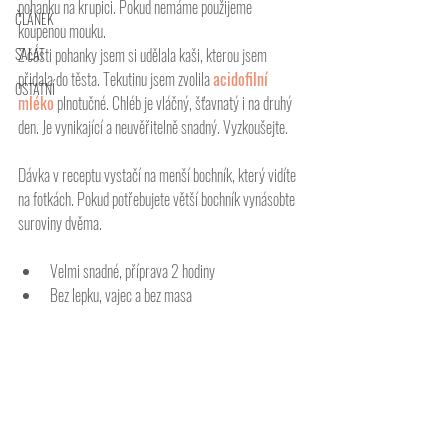
pohanku na krupici. Pokud nemáme použijeme 
ČLÁNEK
koupenou mouku. 
SALÁT
Z části pohanky jsem si udělala kaši, kterou jsem 
přidala do těsta. Tekutinu jsem zvolila 
acidofilní 
OSTATNÍ
mléko
 plnotučné. Chléb je vláčný, šťavnatý i na druhý 
den. Je vynikající a neuvěřitelně snadný. Vyzkoušejte. 
Dávka v receptu vystačí na menší bochník, který vidíte 
na fotkách. Pokud potřebujete větší bochník vynásobte 
suroviny dvěma. 
Velmi snadné, příprava 2 hodiny
Bez lepku, vajec a bez masa