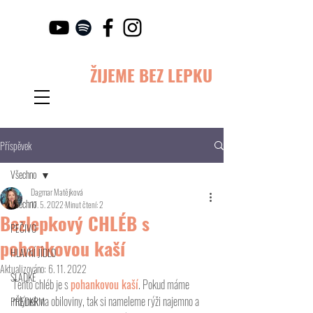
ŽIJEME BEZ LEPKU
Příspěvek
Všechno
Dagmar Matějková
Všechno
17. 5. 2022
Minut čtení: 2
Bezlepkový CHLÉB s
PEČIVO
pohankovou kaší
HLAVNÍ JÍDLO
Aktualizováno:
6. 11. 2022
SLADKÉ
Tento chléb je s 
pohankovou kaší
. Pokud máme 
mlýnek na obiloviny, tak si nameleme rýži najemno a 
PŘEDKRM