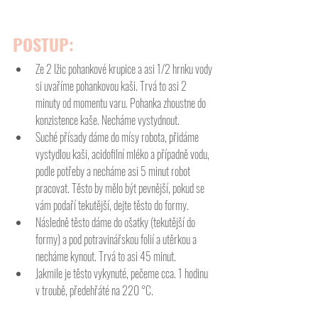
POSTUP:
Ze 2 lžic pohankové krupice a asi 1/2 hrnku vody 
si uvaříme pohankovou kaši. Trvá to asi 2 
minuty od momentu varu. Pohanka zhoustne do 
konzistence kaše. Necháme vystydnout. 
Suché přísady dáme do mísy robota, přidáme 
vystydlou kaši, acidofilní mléko a případně vodu, 
podle potřeby a necháme asi 5 minut robot 
pracovat. Těsto by mělo být pevnější, pokud se 
vám podaří tekutější, dejte těsto do formy. 
Následně těsto dáme do ošatky (tekutější do 
formy) a pod potravinářskou folií a utěrkou a 
necháme kynout. Trvá to asi 45 minut. 
Jakmile je těsto vykynuté, pečeme cca. 1 hodinu 
v troubě, předehřáté na 220 °C. 