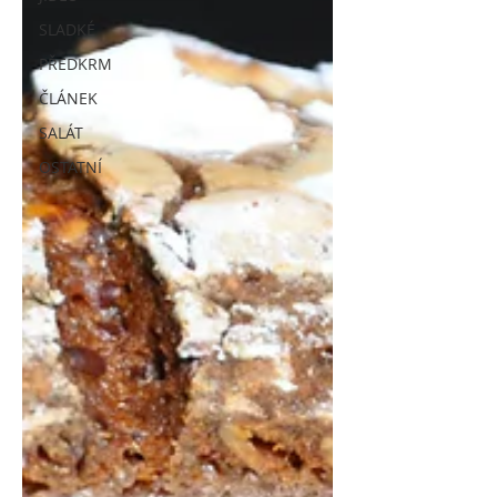
SLADKÉ
PŘEDKRM
ČLÁNEK
SALÁT
OSTATNÍ