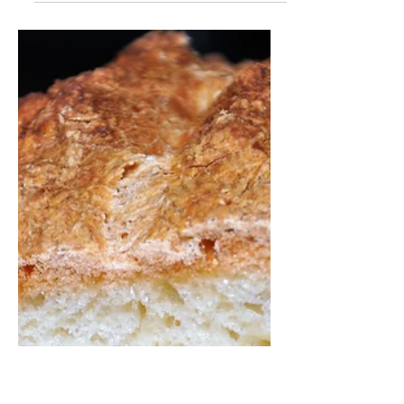
Dagmar Matějková
3. 4. 2022
Minut čtení: 1
Bezlepkový OLIVOVÝ
CHLÉB
Chléb je šťavnatý, a to díky olivám. Měla jsem doma
nějaké naložené, myslím, že tam byl, snad i česnek.
Kdo nemá rád, samozřejmě vybere...