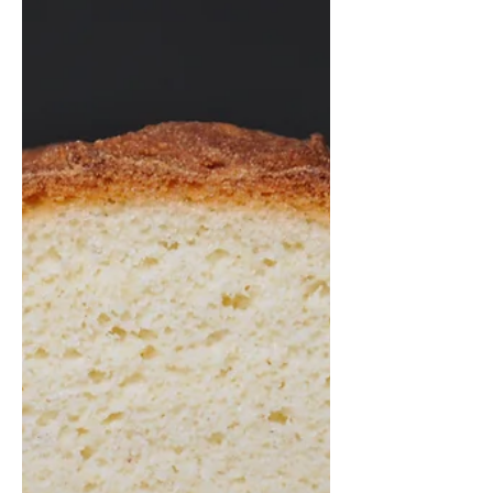
jednou s jogurtem a podruhé s tvarohem. S tvarohem
byl vláčnější. S jogurtem byl...