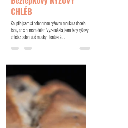
Dagmar Matějková
5. 4. 2022
Minut čtení: 1
Bezlepkový RÝŽOVÝ
CHLÉB
Koupila jsem si polohrubou rýžovou mouku a docela
tápu, co s ní mám dělat. Vyzkoušela jsem tedy rýžový
chléb z polohrubé mouky. Tentokrát...