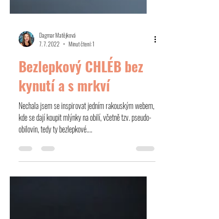
Dagmar Matějková
7. 7. 2022
Minut čtení: 1
Bezlepkový CHLÉB bez
kynutí a s mrkví
Nechala jsem se inspirovat jedním rakouským webem,
kde se dají koupit mlýnky na obilí, včetně tzv. pseudo-
obilovin, tedy ty bezlepkové....