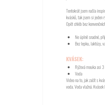
Tentokrát jsem našla insp
kvásků, tak jsem si jeden r
Opět chléb bez konvenčních
Ne úplně snadné, pří
Bez lepku, laktózy, 
KVÁSEK:
Rýžová mouka asi 3 l
Voda
Video na to, jak začít s kv
voda. Voda vlažná. Kvásek 