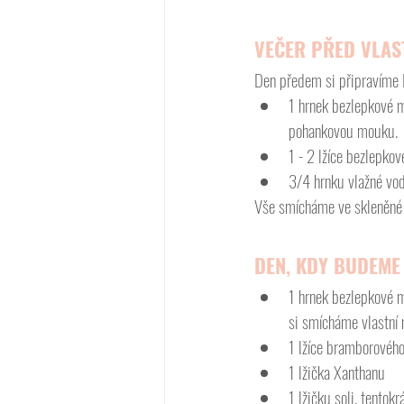
VEČER PŘED VLAS
Den předem si připravíme
1 hrnek bezlepkové 
pohankovou mouku.
1 - 2 lžíce bezlepko
3/4 hrnku vlažné vod
Vše smícháme ve skleněné m
DEN, KDY BUDEME
1 hrnek bezlepkové m
si smícháme vlastní 
1 lžíce bramborovéh
1 lžička Xanthanu
1 lžičku soli, tentok