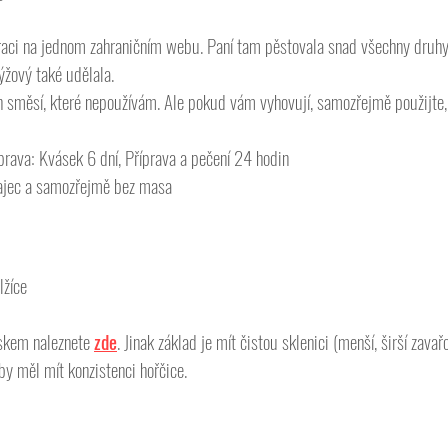
iraci na jednom zahraničním webu. Paní tam pěstovala snad všechny druh
ýžový také udělala. 
 směsí, které nepoužívám. Ale pokud vám vyhovují, samozřejmě použijte, t
prava: Kvásek 6 dní, Příprava a pečení 24 hodin
vajec a samozřejmě bez masa
žíce 
áskem naleznete 
zde
. Jinak základ je mít čistou sklenici (menší, širší zav
by měl mít konzistenci hořčice. 