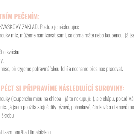
TNÍM PEČENÍM:
 KVÁSKOVÝ ZÁKLAD. Postup je následující:
mouky mix, můžeme namixovat sami, co doma máte nebo koupenou. Já jsem
vého kvásku
y.
íse, přikryjeme potravinářskou folií a necháme přes noc pracovat.
 PÉCT SI PŘIPRAVÍME NÁSLEDUJÍCÍ SUROVINY:
ouky (koupeného mixu na chleba - já to nekupuji:-), ale chápu, pokud Vá
mix. Já jsem použila stejné díly rýžové, pohankové, čirokové a cizrnové mo
o škrobu
rát jsem použila Himalájskou 