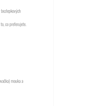
y bezlepkových 
o, co preferujete. 
ařovačka) mouka a 