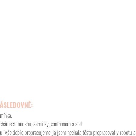
ÁSLEDOVNĚ:
mínka. 
cháme s moukou, semínky, xanthanem a solí. 
. Vše dobře propracujeme, já jsem nechala těsto propracovat v robotu a