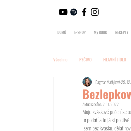
DOMŮ
E-SHOP
My BOOK
RECEPTY
Všechno
PEČIVO
HLAVNÍ JÍDLO
Dagmar Matějková
29. 12
Bezlepko
Aktualizováno:
2. 11. 2022
Moje kváskové pečení se od
to podaří a to já si poctiv
jsem bez kvásku, dělat nov