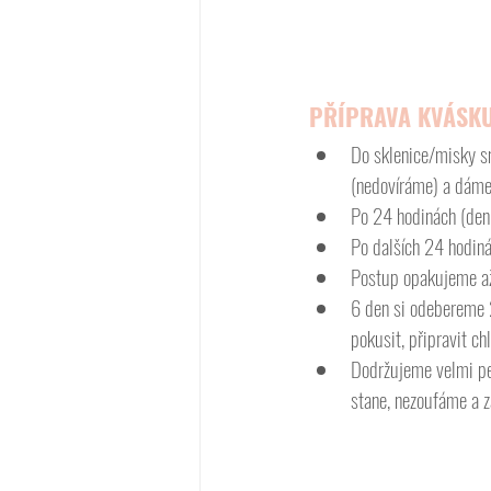
PŘÍPRAVA KVÁSKU
Do sklenice/misky s
(nedovíráme) a dáme 
Po 24 hodinách (den
Po dalších 24 hodiná
Postup opakujeme až
6 den si odebereme 2
pokusit, připravit ch
Dodržujeme velmi peč
stane, nezoufáme a z