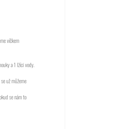
jeme víčkem 
ouky a 1 lžíci vody.
ce se už můžeme 
Pokud se nám to 