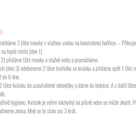
:
mícháme 3 lžíce mouky s vlažnou vodou na konzistenci hořčice. – Přikry
na teplé místo (den 1)
 2) přidáme lžíci mouky a vlažné vody a promícháme.
ch (den 3) odebereme 2 lžíce tvořícího se kvásku a přidáme opět 1 lžíci m
 do 6 dne.
 lžíce kvásku do uzavíratelné skleničky a dáme do lednice. A z další lží
léb.
livě hygienu. Kvásek je velmi náchylný na plísně nebo se může zkazit. 
ačneme znova. Mně se to stalo asi 3 krát.