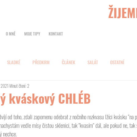
ŽIJEM
O MNĚ
MOJE TIPY
KONTAKT
SLADKÉ
PŘEDKRM
ČLÁNEK
SALÁT
OSTATNÍ
. 2021
Minut čtení: 2
vý kváskový CHLÉB
víjí od toho, zdali zapomenu odebrat z nočního rozkvasu lžíci kvásku "na 
ě nachystám vedle mísy čistou sklenici, tak "kvasím" dál, ale pokud ne, tak
ý nechce. 