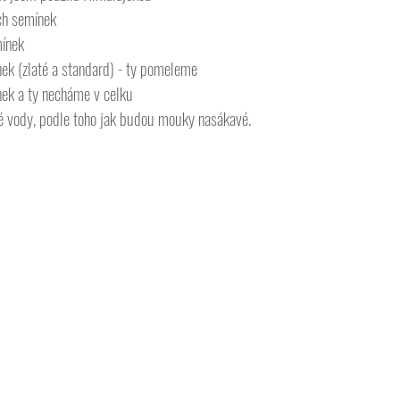
ch semínek
mínek
nek (zlaté a standard) - ty pomeleme
nek a ty necháme v celku
é vody, podle toho jak budou mouky nasákavé.