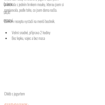
pracovala s jedním hrnkem mouky, kterou jsem si 
ČLÁNEK
namixovala, podle toho, co jsem doma našla. 
SALÁT
OSTATNÍ
Dávka v receptu vystačí na menší bochník. 
Velmi snadné, příprava 2 hodiny
Bez lepku, vajec a bez masa
Chléb s jogurtem