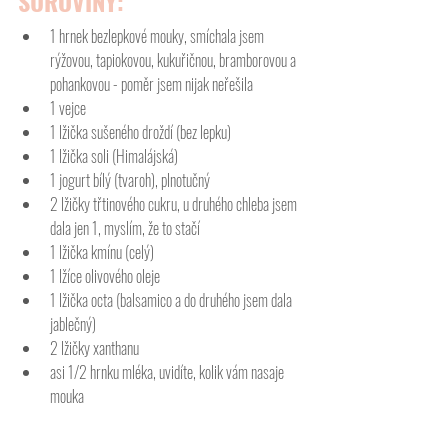
SUROVINY:
1 hrnek bezlepkové mouky, smíchala jsem 
rýžovou, tapiokovou, kukuřičnou, bramborovou a 
pohankovou - poměr jsem nijak neřešila 
1 vejce
1 lžička sušeného droždí (bez lepku)
1 lžička soli (Himalájská)
1 jogurt bílý (tvaroh), plnotučný
2 lžičky třtinového cukru, u druhého chleba jsem 
dala jen 1, myslím, že to stačí
1 lžička kmínu (celý)
1 lžíce olivového oleje
1 lžička octa (balsamico a do druhého jsem dala 
jablečný)
2 lžičky xanthanu
asi 1/2 hrnku mléka, uvidíte, kolik vám nasaje 
mouka 