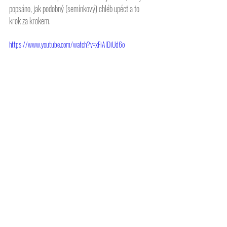
popsáno, jak podobný (semínkový) chléb upéct a to 
krok za krokem. 
https://www.youtube.com/watch?v=xFiAIDiUd6o
Bezlepku
Celiakie
Bezmasa
Provegetariany
gluteinfrei
nonglutein
glutenfree
bezlepkovychleb
PEČIVO