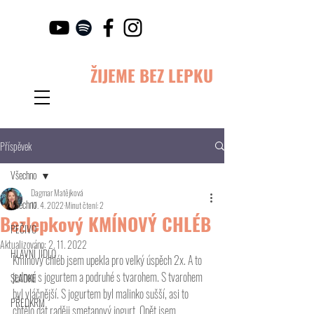
ŽIJEME BEZ LEPKU
Příspěvek
Všechno
Dagmar Matějková
Všechno
17. 4. 2022
Minut čtení: 2
Bezlepkový KMÍNOVÝ CHLÉB
PEČIVO
Aktualizováno:
2. 11. 2022
HLAVNÍ JÍDLO
Kmínový chléb jsem upekla pro velký úspěch 2x. A to 
jednou s jogurtem a podruhé s tvarohem. S tvarohem 
SLADKÉ
byl vláčnější. S jogurtem byl malinko sušší, asi to 
PŘEDKRM
chtělo dát raději smetanový jogurt. Opět jsem 