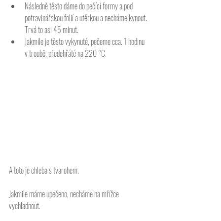
Následně těsto dáme do pečící formy a pod 
potravinářskou folií a utěrkou a necháme kynout. 
Trvá to asi 45 minut. 
Jakmile je těsto vykynuté, pečeme cca. 1 hodinu 
v troubě, předehřáté na 220 °C. 
A toto je chleba s tvarohem.
Jakmile máme upečeno, necháme na mřížce 
vychladnout. 