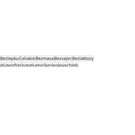
Bezlepku
Celiakie
Bezmasa
Bezvajec
Bezlaktozy
gluteinfrei
nonglutein
bezlepkovychleb
PEČIVO
Nejnovější příspěvky
Zobrazit vše