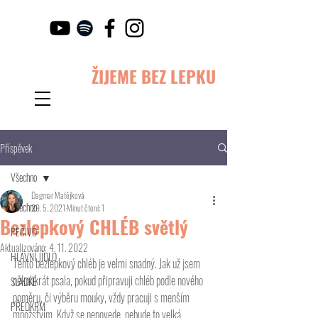
ŽIJEME BEZ LEPKU
Příspěvek
Všechno
Dagmar Matějková
Všechno
29. 5. 2021
Minut čtení: 1
Bezlepkový CHLÉB světlý
PEČIVO
Aktualizováno:
4. 11. 2022
HLAVNÍ JÍDLO
Tento bezlepkový chléb je velmi snadný. Jak už jsem 
několikrát psala, pokud připravuji chléb podle nového 
SLADKÉ
poměru, či výběru mouky, vždy pracuji s menším 
PŘEDKRM
množstvím. Když se nepovede, nebude to velká 