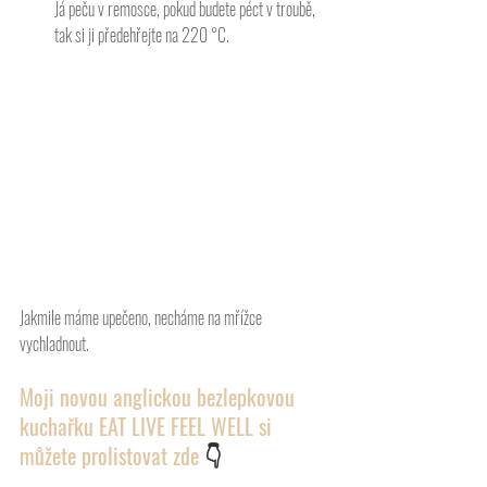
Já peču v remosce, pokud budete péct v troubě, 
tak si ji předehřejte na 220 °C. 
Jakmile máme upečeno, necháme na mřížce 
vychladnout. 
Moji novou anglickou bezlepkovou 
kuchařku EAT LIVE FEEL WELL si 
můžete prolistovat zde 
👇