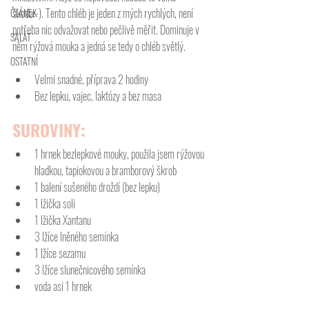
škoda:-). Tento chléb je jeden z mých rychlých, není 
ČLÁNEK
potřeba nic odvažovat nebo pečlivě měřit. Dominuje v 
SALÁT
něm rýžová mouka a jedná se tedy o chléb světlý. 
OSTATNÍ
Velmi snadné, příprava 2 hodiny
Bez lepku, vajec, laktózy a bez masa
SUROVINY:
1 hrnek bezlepkové mouky, použila jsem rýžovou 
hladkou, tapiokovou a bramborový škrob
1 balení sušeného droždí (bez lepku)
1 lžička soli
1 lžička Xantanu
3 lžíce lněného semínka 
1 lžíce sezamu
3 lžíce slunečnicového semínka
voda asi 1 hrnek 