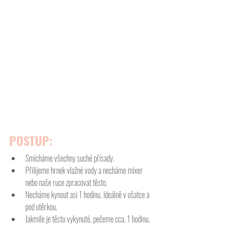
POSTUP:
Smícháme všechny suché přísady. 
Přilijeme hrnek vlažné vody a necháme mixer 
nebo naše ruce zpracovat těsto. 
Necháme kynout asi 1 hodinu. Ideálně v ošatce a 
pod utěrkou. 
Jakmile je těsto vykynuté, pečeme cca. 1 hodinu. 