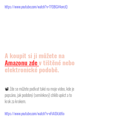
https://www.youtube.com/watch?v=TFDBGX4omJQ
A koupit si ji můžete na 
Amazonu
 zde 
v tištěné nebo 
elektronické podobě.
📽 
Zde se můžete podívat také na moje video, kde je 
popsáno, jak podobný (semínkový) chléb upéct a to 
krok za krokem. 
https://www.youtube.com/watch?v=xFiAIDiUd6o