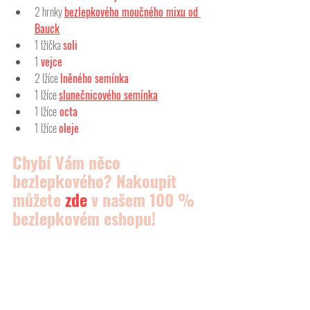
2 hrnky
bezlepkového moučného mixu od 
Bauck
1 lžička 
soli
1 
vejce
2 lžíce 
lněného semínka
1 lžíce 
slunečnicového semínka
1 lžíce
 octa
1 lžíce 
oleje
Chybí Vám něco 
bezlepkového? Nakoupit 
můžete 
zde
 v našem 100 % 
bezlepkovém eshopu!  