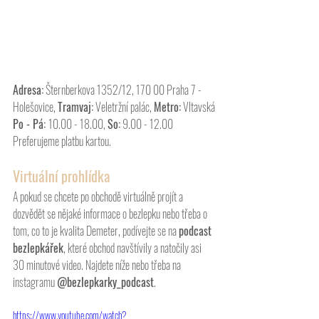
Adresa:
 Šternberkova 1352/12, 170 00 Praha 7 - 
Holešovice, 
Tramvaj:
 Veletržní palác, 
Metro:
 Vltavská
Po - Pá: 
10.00 - 18.00, 
So:
 9.00 - 12.00
Preferujeme platbu kartou.
Virtuální prohlídka
A pokud se chcete po obchodě virtuálně projít a 
dozvědět se nějaké informace o bezlepku nebo třeba o 
tom, co to je kvalita Demeter, podívejte se na 
podcast 
bezlepkářek
, které obchod navštívily a natočily asi 
30 minutové video. Najdete níže neb
o třeba na 
instagramu 
@bezlepkarky_podcast
. 
https://www.youtube.com/watch?