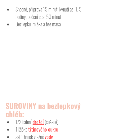
Snadné, příprava 15 minut, kynutí asi 1, 5 
hodiny, pečení cca. 50 minut
Bez lepku, mléka a bez masa
SUROVINY na bezlepkový 
chléb:
1/2 balení 
droždí
 (sušené) 
1 lžička 
třtinového cukru 
asi 1 hrnek vlažné 
vody