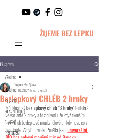
ŽIJEME BEZ LEPKU
Příspěvek
Všechno
Dagmar Matějková
Všechno
12. 10. 2024
Minut čtení: 2
Bezlepkový CHLÉB 2 hrnky
PEČIVO
Můj klasický 
bezlepkový chléb "3 hrnky"
 tentokrát 
HLAVNÍ JÍDLO
ve variantě 2 hrnky a to z důvodu, že když zkouším 
SLADKÉ
nový druh bezlepkové mouky, člověk nikdy neví, co z 
toho bude. Vždyť to znáte. Použila jsem 
univerzální 
PŘEDKRM
BIO bezlepkový moučný mix od Baucku
. 