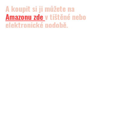
A koupit si ji můžete na 
Amazonu
 zde 
v tištěné nebo 
elektronické podobě.
📽 
Zde se můžete podívat také na moje video, kde je 
popsáno, jak podobný (semínkový) chléb upéct a to 
krok za krokem. 
https://www.youtube.com/watch?v=xFiAIDiUd6o
PEČIVO