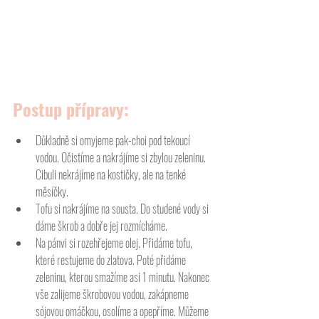
Postup přípravy:
Důkladně si omyjeme pak-choi pod tekoucí 
vodou. Očistíme a nakrájíme si zbylou zeleninu. 
Cibuli nekrájíme na kostičky, ale na tenké 
měsíčky.
Tofu si nakrájíme na sousta. Do studené vody si 
dáme škrob a dobře jej rozmícháme.
Na pánvi si rozehřejeme olej. Přidáme tofu, 
které restujeme do zlatova. Poté přidáme 
zeleninu, kterou smažíme asi 1 minutu. Nakonec 
vše zalijeme škrobovou vodou, zakápneme 
sójovou omáčkou, osolíme a opepříme. Můžeme 