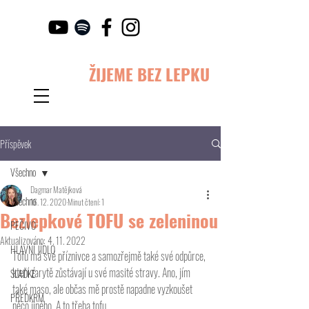
ŽIJEME BEZ LEPKU
Příspěvek
Všechno
Dagmar Matějková
Všechno
16. 12. 2020
Minut čtení: 1
Bezlepkové TOFU se zeleninou
PEČIVO
Aktualizováno:
4. 11. 2022
HLAVNÍ JÍDLO
Tofu má své příznivce a samozřejmě také své odpůrce, 
kteří zarytě zůstávají u své masité stravy. Ano, jím 
SLADKÉ
také maso, ale občas mě prostě napadne vyzkoušet 
PŘEDKRM
něco jiného. A to třeba tofu. 