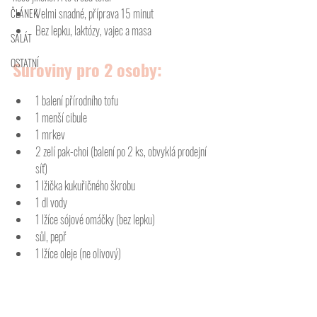
Velmi snadné, příprava 15 minut
ČLÁNEK
Bez lepku, laktózy, vajec a masa
SALÁT
OSTATNÍ
Suroviny pro 2 osoby:
1 balení přírodního tofu
1 menší cibule
1 mrkev
2 zelí pak-choi (balení po 2 ks, obvyklá prodejní 
síť)
1 lžička kukuřičného škrobu
1 dl vody
1 lžíce sójové omáčky (bez lepku)
sůl, pepř
1 lžíce oleje (ne olivový)