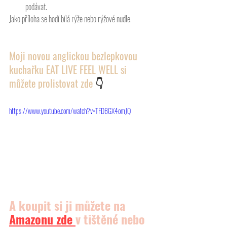
podávat.
Jako příloha se hodí bílá rýže nebo rýžové nudle.
Moji novou anglickou bezlepkovou 
kuchařku EAT LIVE FEEL WELL si 
můžete prolistovat zde 
👇
https://www.youtube.com/watch?v=TFDBGX4omJQ
A koupit si ji můžete na 
Amazonu
 zde 
v tištěné nebo 