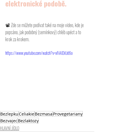
elektronické podobě.
📽 
Zde se můžete podívat také na moje video, kde je 
popsáno, jak podobný (semínkový) chléb upéct a to 
krok za krokem. 
https://www.youtube.com/watch?v=xFiAIDiUd6o
Bezlepku
Celiakie
Bezmasa
Provegetariany
Bezvajec
Bezlaktozy
HLAVNÍ JÍDLO