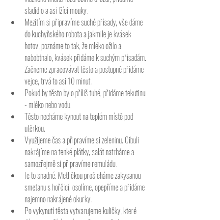
sladidlo a asi lžíci mouky. 
Mezitím si připravíme suché přísady, vše dáme 
do kuchyňského robota a jakmile je kvásek 
hotov, poznáme to tak, že mléko ožilo a 
nabobtnalo, kvásek přidáme k suchým přísadám. 
Začneme zpracovávat těsto a postupně přidáme 
vejce, trvá to asi 10 minut. 
Pokud by těsto bylo příliš tuhé, přidáme tekutinu 
- mléko nebo vodu. 
Těsto necháme kynout na teplém místě pod 
utěrkou. 
Využijeme čas a připravíme si zeleninu. Cibuli 
nakrájíme na tenké plátky, salát natrháme a 
samozřejmě si připravíme remuládu. 
Je to snadné. Metličkou prošleháme zakysanou 
smetanu s hořčicí, osolíme, opepříme a přidáme 
najemno nakrájené okurky. 
Po vykynutí těsta vytvarujeme kuličky, které 