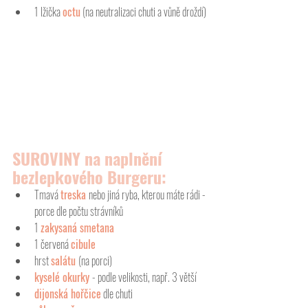
1 lžička 
octu
 (na neutralizaci chuti a vůně droždí)
SUROVINY na naplnění 
bezlepkového Burgeru: 
Tmavá 
treska 
nebo jiná ryba, kterou máte rádi - 
porce dle počtu strávníků
1 
zakysaná smetana
1 červená 
cibule
hrst 
salátu 
(na porci)
kyselé okurky 
- podle velikosti, např. 3 větší 
dijonská hořčice
 dle chuti