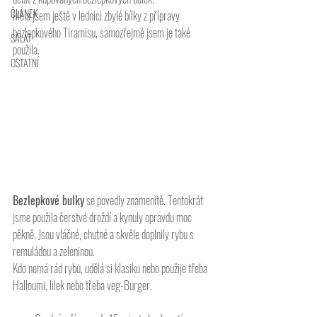
ČLÁNEK
Měla jsem ještě v lednici zbylé bílky z přípravy 
bezlepkového Tiramisu, samozřejmě jsem je také 
SALÁT
použila. 
OSTATNÍ
Bezlepkové bulky
 se povedly znamenitě. Tentokrát 
jsme použila čerstvé droždí a kynuly opravdu moc 
pěkně. Jsou vláčné, chutné a skvěle doplnily rybu s 
remuládou a zeleninou. 
Kdo nemá rád rybu, udělá si klasiku nebo použije třeba 
Halloumi, lilek nebo třeba veg-Burger.  