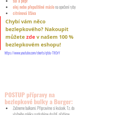
sůl a pepř
olej nebo přepuštěné máslo
 na opečení ryby
citrónová šťáva
Chybí vám něco 
bezlepkového? Nakoupit 
můžete 
zde
v našem 100 % 
bezlepkovém eshopu!  
https://www.youtube.com/shorts/qtdu-TItOrY
POSTUP přípravy na 
bezlepkové bulky a Burger:  
Začneme bulkami. Připravíme si kvásek. Tz. do 
vlažného mléka rozdrobíme droždí, přidáme 