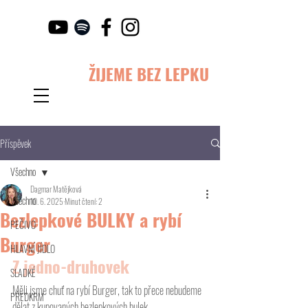
ŽIJEME BEZ LEPKU
Příspěvek
Všechno
Dagmar Matějková
Všechno
10. 6. 2025
Minut čtení: 2
Bezlepkové BULKY a rybí
PEČIVO
Burger
HLAVNÍ JÍDLO
Z jedno-druhovek 
SLADKÉ
Měli jsme chuť na rybí Burger, tak to přece nebudeme 
PŘEDKRM
dělat z kupovaných bezlepkových bulek. 