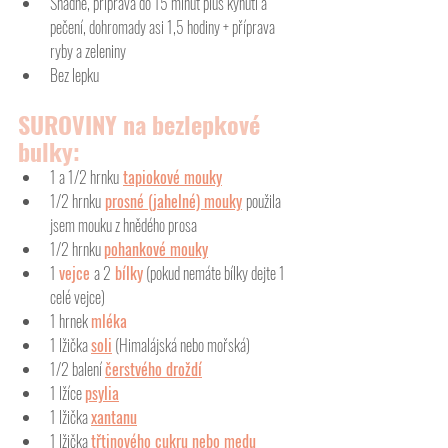
Snadné, příprava do 15 minut plus kynutí a 
pečení, dohromady asi 1,5 hodiny + příprava 
ryby a zeleniny
Bez lepku
SUROVINY na bezlepkové 
bulky: 
1 a 1/2 hrnku
tapiokové mouky
1/2 hrnku
prosné (jahelné) mouky
použila 
jsem mouku z hnědého prosa
1/2 hrnku 
pohankové mouky
1 
vejce 
a 2
 bílky
 (pokud nemáte bílky dejte 1 
celé vejce)
1 hrnek 
mléka
1 lžička 
soli
(Himalájská nebo mořská)
1/2 balení
čerstvého droždí
1 lžíce 
psylia
1 lžička 
xantanu
1 lžička 
třtinového cukru nebo medu