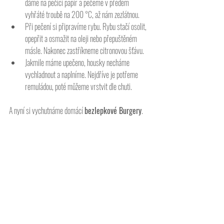
dáme na pečící papír a pečeme v předem 
vyhřáté troubě na 200 °C, až nám zezlátnou. 
Při pečení si připravíme rybu. Rybu stačí osolit, 
opepřit a osmažit na oleji nebo přepuštěném 
másle. Nakonec zastříkneme citronovou šťávu. 
Jakmile máme upečeno, housky necháme 
vychladnout a naplníme. Nejdříve je potřeme 
remuládou, poté můžeme vrstvit dle chuti. 
A nyní si vychutnáme domácí 
bezlepkové Burgery
. 