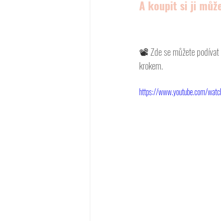
A koupit si ji můž
📽 
Zde se můžete podívat 
krokem. 
https://www.youtube.com/watc