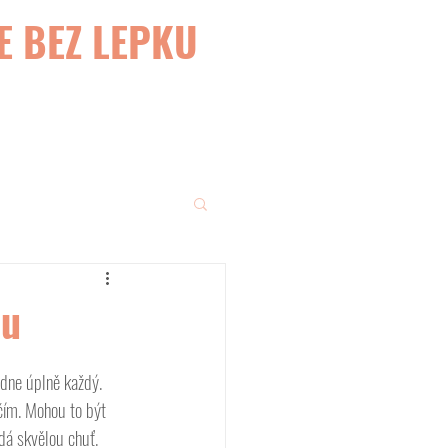
E BEZ LEPKU
ou
ádne úplně každý. 
ěčím. Mohou to být 
odá skvělou chuť. 