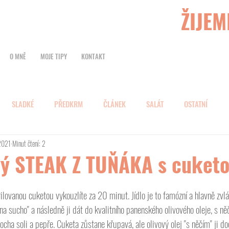
ŽIJEM
O MNĚ
MOJE TIPY
KONTAKT
SLADKÉ
PŘEDKRM
ČLÁNEK
SALÁT
OSTATNÍ
 2021
Minut čtení: 2
ý STEAK Z TUŇÁKA s cuket
ilovanou cuketou vykouzlíte za 20 minut. Jídlo je to famózní a hlavně zvl
"na sucho" a následně ji dát do kvalitního panenského olivového oleje, s n
rocha soli a pepře. Cuketa zůstane křupavá, ale olivový olej "s něčím" ji d