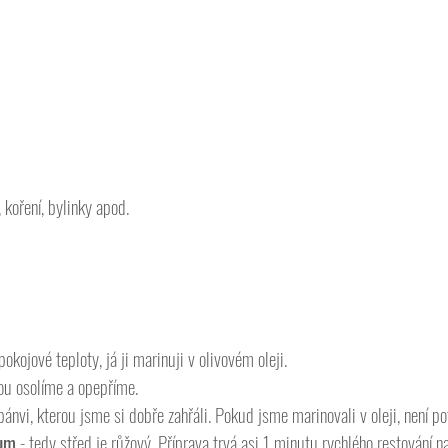
 koření, bylinky apod.  
kojové teploty, já ji marinuji v olivovém oleji. 
ou osolíme a opepříme. 
nvi, kterou jsme si dobře zahřáli. Pokud jsme marinovali v oleji, není pot
um
 - tedy střed je růžový. Příprava trvá asi 1 minutu rychlého restování n