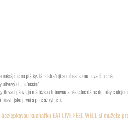
a nakrájíme na plátky. Já odstraňuji semínka, komu nevadí, nechá. 
 olivový olej s "něčím".
grilovací pánvi, já má těžkou litinovou a následně dáme do mísy s oleje
řipravit jako první a poté až rybu:-).
 bezlepkovou kuchařku EAT LIVE FEEL WELL si můžete pro