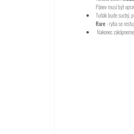
Pánev musí být opra
Tuňák bude suchý, p
Rare
 - ryba se rest
 Nakonec zakápneme 