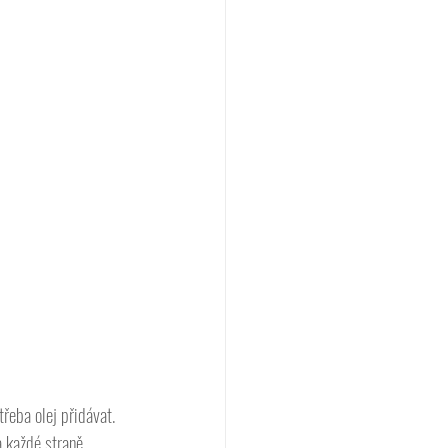
řeba olej přidávat. 
a každé straně. 