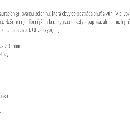
racích grilovanou zeleninu, která obvykle postrádá chuť a vůni. V olivov
nu. Našimi nejoblíbenějšími kousky jsou cukety a paprika, ale samozřejm
zor na nasákavost. Oliváč vypije:-).  
ava 20 minut
któzy. 
uňáka
e