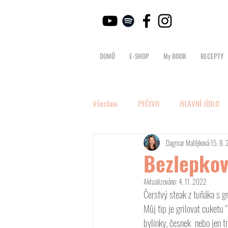
DOMŮ
E-SHOP
My BOOK
RECEPTY
Všechno
PEČIVO
HLAVNÍ JÍDLO
Dagmar Matějková
15. 8.
Bezlepkov
Aktualizováno:
4. 11. 2022
Čerstvý steak z tuňáka s gr
Můj tip je grilovat cuketu 
bylinky, česnek  nebo jen t