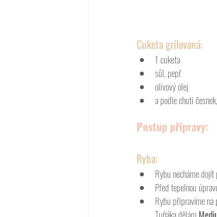
Cuketa grilovaná:
1 cuketa
sůl, pepř
olivový olej
a podle chuti česnek,
Postup přípravy:
Ryba:
Rybu necháme dojít po
Před tepelnou úprav
Rybu připravíme na pá
Tuňáka dělám 
Medi