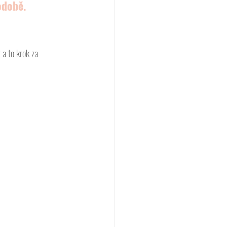
odobě.
a to krok za 