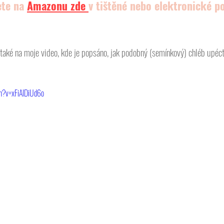
ete na 
Amazonu
 zde 
v tištěné nebo elektronické p
také na moje video, kde je popsáno, jak podobný (semínkový) chléb upéct 
h?v=xFiAIDiUd6o