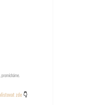
m, promícháme. 
listovat zde 
👇