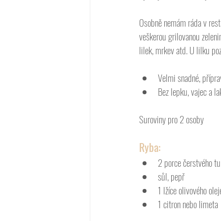
Osobně nemám ráda v restau
veškerou grilovanou zeleni
lilek, mrkev atd. U lilku po
Velmi snadné, přípr
Bez lepku, vajec a la
Suroviny pro 2 osoby
Ryba:
2 porce čerstvého t
sůl, pepř
1 lžíce olivového olej
1 citron nebo limeta