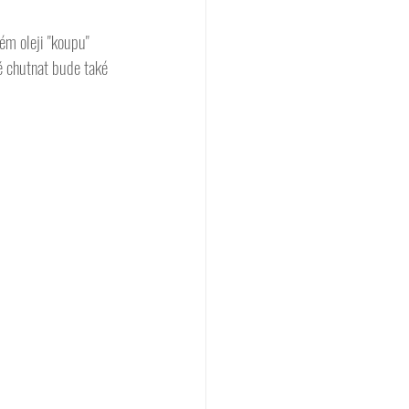
ém oleji "koupu" 
ě chutnat bude také 