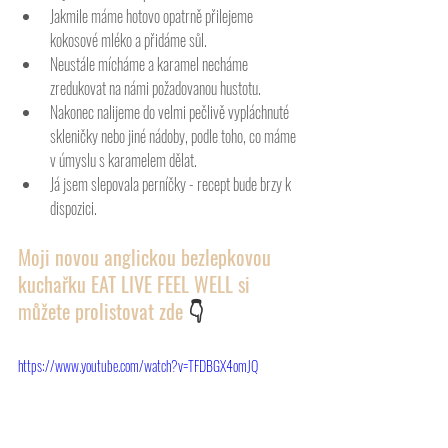
Jakmile máme hotovo opatrně přilejeme 
kokosové mléko a přidáme sůl. 
Neustále mícháme a karamel necháme 
zredukovat na námi požadovanou hustotu. 
Nakonec nalijeme do velmi pečlivě vypláchnuté 
skleničky nebo jiné nádoby, podle toho, co máme 
v úmyslu s karamelem dělat. 
Já jsem slepovala perníčky - recept bude brzy k 
dispozici. 
Moji novou anglickou bezlepkovou 
kuchařku EAT LIVE FEEL WELL si 
můžete prolistovat zde 
👇
https://www.youtube.com/watch?v=TFDBGX4omJQ