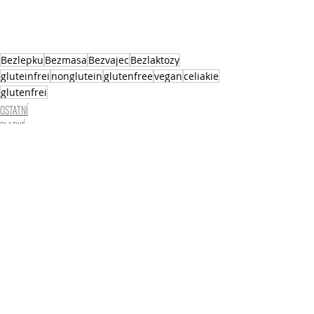
Bezlepku
Bezmasa
Bezvajec
Bezlaktozy
gluteinfrei
nonglutein
glutenfree
vegan
celiakie
glutenfrei
OSTATNÍ
SLADKÉ
Nejnovější příspěvky
Zobrazit vše