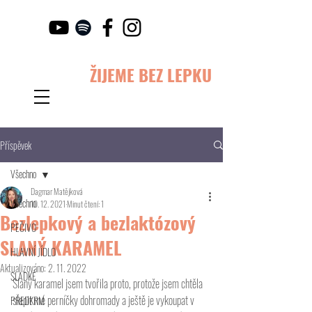
ŽIJEME BEZ LEPKU
Příspěvek
Všechno
Dagmar Matějková
Všechno
10. 12. 2021
Minut čtení: 1
Bezlepkový a bezlaktózový
PEČIVO
SLANÝ KARAMEL
HLAVNÍ JÍDLO
Aktualizováno:
2. 11. 2022
SLADKÉ
Slaný karamel jsem tvořila proto, protože jsem chtěla 
slepit mé perníčky dohromady a ještě je vykoupat v 
PŘEDKRM