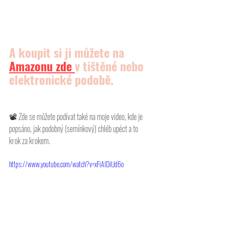
A koupit si ji můžete na 
Amazonu
 zde 
v tištěné nebo 
elektronické podobě.
📽 
Zde se můžete podívat také na moje video, kde je 
popsáno, jak podobný (semínkový) chléb upéct a to 
krok za krokem. 
https://www.youtube.com/watch?v=xFiAIDiUd6o