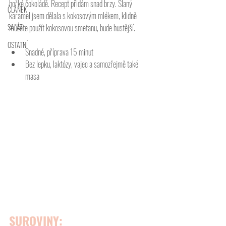
hořké čokoládě. Recept přidám snad brzy. Slaný 
ČLÁNEK
karamel jsem dělala s kokosovým mlékem, klidně 
SALÁT
můžete použít kokosovou smetanu, bude hustější. 
OSTATNÍ
Snadné, příprava 15 minut
Bez lepku, laktózy, vajec a samozřejmě také 
masa
SUROVINY: