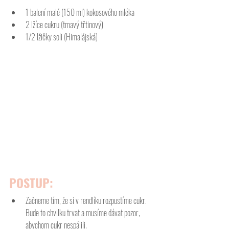
1 balení malé (150 ml) kokosového mléka
2 lžíce cukru (tmavý třtinový)
1/2 lžičky soli (Himalájská)
POSTUP:
Začneme tím, že si v rendlíku rozpustíme cukr. 
Bude to chvilku trvat a musíme dávat pozor, 
abychom cukr nespálili. 