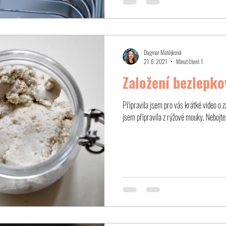
Dagmar Matějková
21. 6. 2021
Minut čtení: 1
Založení bezlepk
Připravila jsem pro vás krátké video o 
jsem připravila z rýžové mouky. Nebojte, 