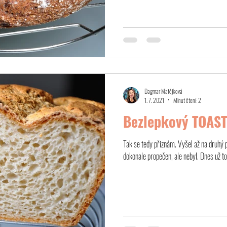
Dagmar Matějková
1. 7. 2021
Minut čtení: 2
Bezlepkový TOAS
Tak se tedy přiznám. Vyšel až na druhý p
dokonale propečen, ale nebyl. Dnes už to