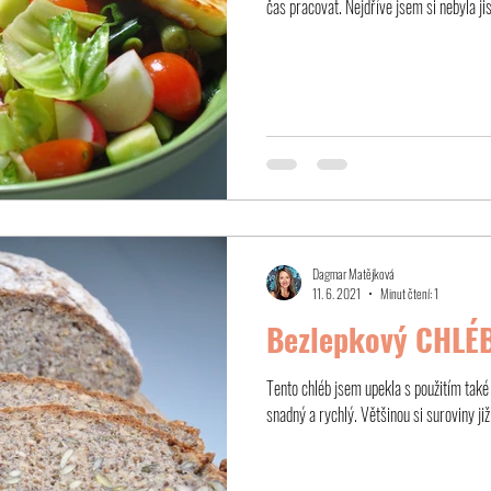
čas pracovat. Nejdříve jsem si nebyla jist
Dagmar Matějková
11. 6. 2021
Minut čtení: 1
Bezlepkový CHLÉ
Tento chléb jsem upekla s použitím také
snadný a rychlý. Většinou si suroviny již 