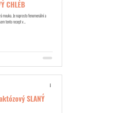
VÝ CHLÉB
ová mouka. Je naprosto fenomenální a
em tento recept v...
laktózový SLANÝ