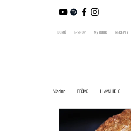
DOMŮ
E-SHOP
My BOOK
RECEPTY
Všechno
PEČIVO
HLAVNÍ JÍDLO