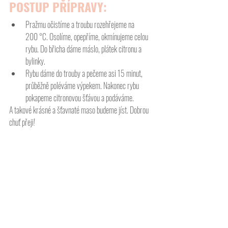
POSTUP PŘÍPRAVY:
Pražmu očistíme a troubu rozehřejeme na 
200 °C. Osolíme, opepříme, okmínujeme celou 
rybu. Do břicha dáme máslo, plátek citronu a 
bylinky.
Rybu dáme do trouby a pečeme asi 15 minut, 
průběžně poléváme výpekem. Nakonec rybu 
pokapeme citronovou šťávou a podáváme.
A takové krásné a šťavnaté maso budeme jíst. Dobrou 
chuť přeji!