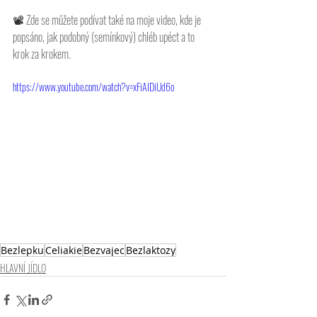
📽 
Zde se můžete podívat také na moje video, kde je 
popsáno, jak podobný (semínkový) chléb upéct a to 
krok za krokem. 
https://www.youtube.com/watch?v=xFiAIDiUd6o
Bezlepku
Celiakie
Bezvajec
Bezlaktozy
HLAVNÍ JÍDLO