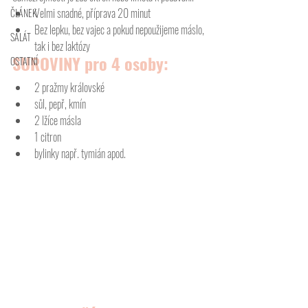
Velmi snadné, příprava 20 minut
ČLÁNEK
Bez lepku, bez vajec a pokud nepoužijeme máslo, 
SALÁT
tak i bez laktózy
SUROVINY pro 4 osoby:
OSTATNÍ
2 pražmy královské
sůl, pepř, kmín
2 lžíce másla
1 citron
bylinky např. tymián apod.