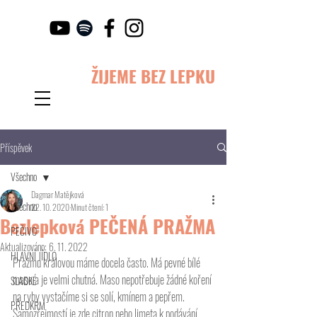
ŽIJEME BEZ LEPKU
Příspěvek
Všechno
Dagmar Matějková
Všechno
22. 10. 2020
Minut čtení: 1
Bezlepková PEČENÁ PRAŽMA
PEČIVO
Aktualizováno:
6. 11. 2022
HLAVNÍ JÍDLO
Pražmu královou máme docela často. Má pevné bílé 
maso a je velmi chutná. Maso nepotřebuje žádné koření 
SLADKÉ
na ryby vystačíme si se solí, kmínem a pepřem. 
PŘEDKRM
Samozřejmostí je zde citron nebo limeta k podávání. 