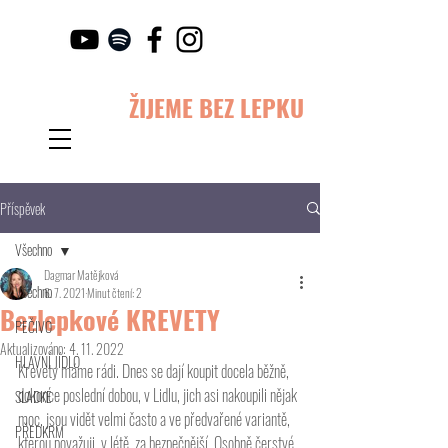
ŽIJEME BEZ LEPKU
Příspěvek
Všechno
Dagmar Matějková
Všechno
6. 7. 2021
Minut čtení: 2
Bezlepkové KREVETY
PEČIVO
Aktualizováno:
4. 11. 2022
HLAVNÍ JÍDLO
Krevety máme rádi. Dnes se dají koupit docela běžně, 
dokonce poslední dobou, v Lidlu, jich asi nakoupili nějak 
SLADKÉ
moc, jsou vidět velmi často a ve předvařené variantě, 
PŘEDKRM
kterou považuji, v létě, za bezpečnější. Osobně čerstvé 