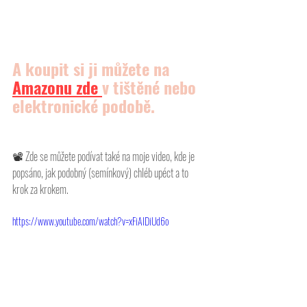
A koupit si ji můžete na 
Amazonu
 zde 
v tištěné nebo 
elektronické podobě.
📽 
Zde se můžete podívat také na moje video, kde je 
popsáno, jak podobný (semínkový) chléb upéct a to 
krok za krokem. 
https://www.youtube.com/watch?v=xFiAIDiUd6o