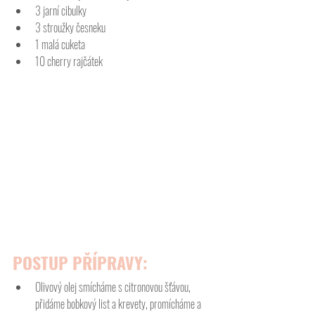
3 jarní cibulky 
3 stroužky česneku
1 malá cuketa
10 cherry rajčátek
POSTUP PŘÍPRAVY:
Olivový olej smícháme s citronovou šťávou, 
přidáme bobkový list a krevety, promícháme a 