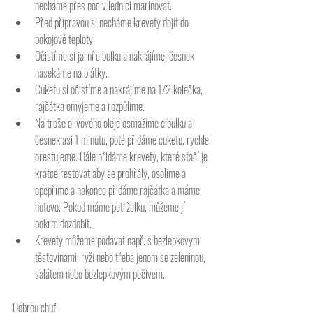
necháme přes noc v lednici marinovat. 
Před přípravou si necháme krevety dojít do 
pokojové teploty. 
Očistíme si jarní cibulku a nakrájíme, česnek 
nasekáme na plátky. 
Cuketu si očistíme a nakrájíme na 1/2 kolečka, 
rajčátka omyjeme a rozpůlíme. 
Na troše olivového oleje osmažíme cibulku a 
česnek asi 1 minutu, poté přidáme cuketu, rychle 
orestujeme. Dále přidáme krevety, které stačí je 
krátce restovat aby se prohřály, osolíme a 
opepříme a nakonec přidáme rajčátka a máme 
hotovo. Pokud máme petrželku, můžeme jí 
pokrm dozdobit. 
Krevety můžeme podávat např. s bezlepkovými 
těstovinami, rýží nebo třeba jenom se zeleninou, 
salátem nebo bezlepkovým pečivem.  
Dobrou chuť!