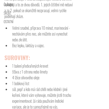
nekupuji a to ze dvou důvodů. 1. jejich čištění mě nebaví 
ČLÁNEK
a za 2. pokud se okamžitě nezpracují, velmi rychle 
SALÁT
podléhají zkáze.   
OSTATNÍ
Velmi snadné, příprava 10 minut, marinování - 
nechávám přes noc, ale můžete asi vynechat 
nebo zkrátit. 
Bez lepku, laktózy a vajec. 
SUROVINY:
1 balení předvařených krevet
šťáva z 1 citronu nebo limety
4 lžíce olivového oleje
1 bobkový list
sůl, pepř a kdo má rád chilli nebo klidně i jiné 
koření, které vám vyhovuje, můžete jistě trochu 
experimentovat. Já ráda používám Indické 
variace, ale je to samozřejmě na vás. 