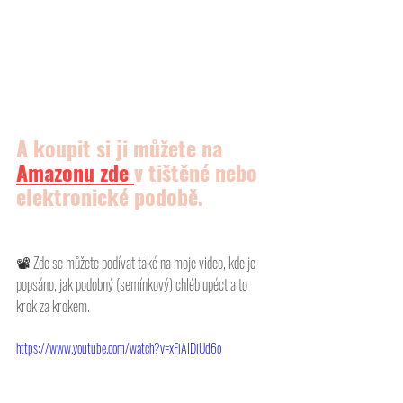
A koupit si ji můžete na 
Amazonu
 zde 
v tištěné nebo 
elektronické podobě.
📽 
Zde se můžete podívat také na moje video, kde je 
popsáno, jak podobný (semínkový) chléb upéct a to 
krok za krokem. 
https://www.youtube.com/watch?v=xFiAIDiUd6o