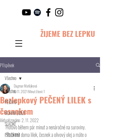
ŽIJEME BEZ LEPKU
Příspěvek
Všechno
Dagmar Matějková
Všechno
5. 11. 2021
Minut čtení: 1
Bezlepkový PEČENÝ LILEK s
PEČIVO
česnekem
HLAVNÍ JÍDLO
Aktualizováno:
2. 11. 2022
SLADKÉ
Hotovo během pár minut a nenáročné na suroviny. 
Stačí mít doma lilek, česnek a olivový olej a máte o 
PŘEDKRM