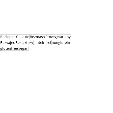
Bezlepku
Celiakie
Bezmasa
Provegetariany
Bezvajec
Bezlaktozy
gluteinfrei
nonglutein
glutenfree
vegan
HLAVNÍ JÍDLO
Nejnovější příspěvky
Zobrazit vše