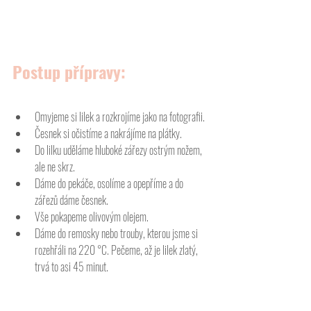
Postup přípravy:
Omyjeme si lilek a rozkrojíme jako na fotografii. 
Česnek si očistíme a nakrájíme na plátky. 
Do lilku uděláme hluboké zářezy ostrým nožem, 
ale ne skrz. 
Dáme do pekáče, osolíme a opepříme a do 
zářezů dáme česnek. 
Vše pokapeme olivovým olejem.
Dáme do remosky nebo trouby, kterou jsme si 
rozehřáli na 220 °C. Pečeme, až je lilek zlatý, 
trvá to asi 45 minut.