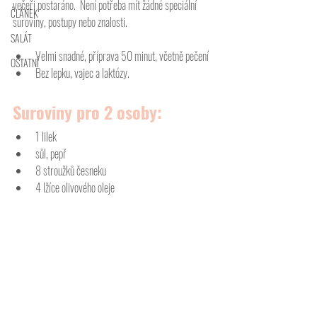
večeři postaráno.  Není potřeba mít žádné speciální 
ČLÁNEK
suroviny, postupy nebo znalosti. 
SALÁT
Velmi snadné, příprava 50 minut, včetně pečení
OSTATNÍ
Bez lepku, vajec a laktózy. 
Suroviny pro 2 osoby:
1 lilek 
sůl, pepř
8 stroužků česneku
4 lžíce olivového oleje