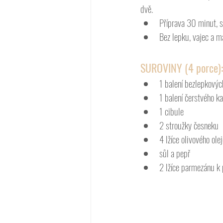
dvě. 
Příprava 30 minut, 
Bez lepku, vajec a m
SUROVINY (4 porce):
1 balení bezlepkovýc
1 balení čerstvého k
1 cibule
2 stroužky česneku
4 lžíce olivového ole
sůl a pepř 
2 lžíce parmezánu k