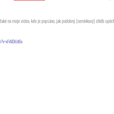
také na moje video, kde je popsáno, jak podobný (semínkový) chléb upéct 
h?v=xFiAIDiUd6o