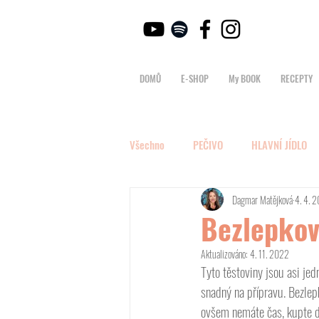
DOMŮ
E-SHOP
My BOOK
RECEPTY
Všechno
PEČIVO
HLAVNÍ JÍDLO
Dagmar Matějková
4. 4. 
Bezlepkov
Aktualizováno:
4. 11. 2022
Tyto těstoviny jsou asi jed
snadný na přípravu. Bezlep
ovšem nemáte čas, kupte do