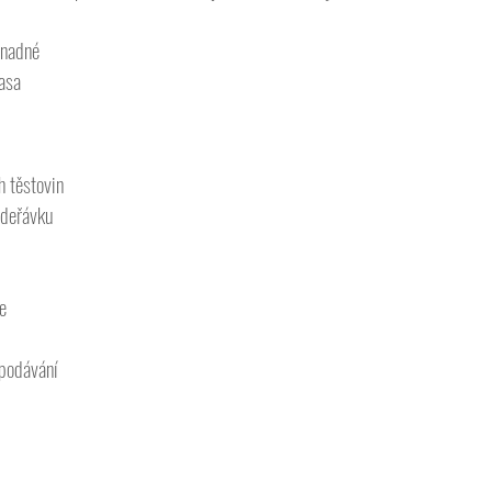
snadné
asa
h těstovin
adeřávku
je
 podávání