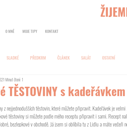
ŽIJEM
O MNĚ
MOJE TIPY
KONTAKT
SLADKÉ
PŘEDKRM
ČLÁNEK
SALÁT
OSTATNÍ
2021
Minut čtení: 1
é TĚSTOVINY s kadeřávkem
ny z nejjednodušších těstovin, které můžete připravit. Kadeřávek je velmi
kové těstoviny si můžete podle mého receptu připravit i sami. Recept nal
bré, bezlepkové v obchodě. Já jsem si oblíbila ty z Lidlu a máte večeři n