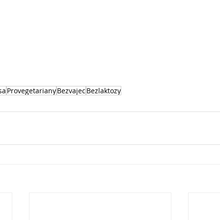
sa
Provegetariany
Bezvajec
Bezlaktozy