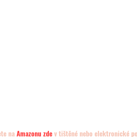
ete na 
Amazonu
 zde 
v tištěné nebo elektronické p