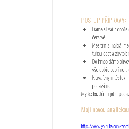
POSTUP PŘÍPRAVY:
Dáme si vařit dobře 
čerstvé. 
Mezitím si nakrájíme
tuhou část a zbytek 
Do hrnce dáme olivov
vše dobře osolíme a
K uvařeným těstovi
podáváme. 
My ke každému jídlu podává
Moji novou anglickou
https://www.youtube.com/wa