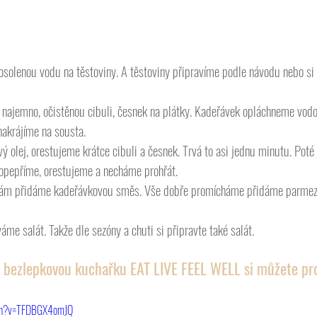
osolenou vodu na těstoviny. A těstoviny připravíme podle návodu nebo si
 najemno, očistěnou cibuli, česnek na plátky. Kadeřávek opláchneme vodo
nakrájíme na sousta. 
ý olej, orestujeme krátce cibuli a česnek. Trvá to asi jednu minutu. Pot
 opepříme, orestujeme a necháme prohřát.
nám přidáme kadeřávkovou směs. Vše dobře promícháme přidáme parmezá
me salát. Takže dle sezóny a chuti si připravte také salát. 
 bezlepkovou kuchařku EAT LIVE FEEL WELL si můžete pro
tch?v=TFDBGX4omJQ