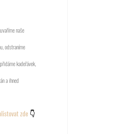
 uvaříme naše 
u, odstraníme 
é přidáme kadeřávek, 
n a ihned 
listovat zde 
👇