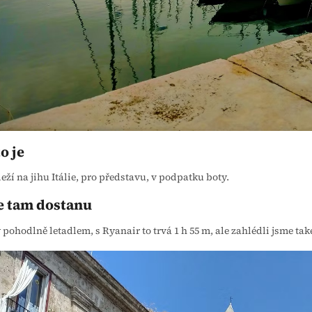
o je
leží na jihu Itálie, pro představu, v podpatku boty.
se tam dostanu
 pohodlně letadlem, s Ryanair to trvá 1 h 55 m, ale zahlédli jsme tak