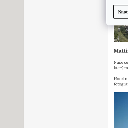
Nast
Matti
Naše ce
který m
Hotel m
fotograf