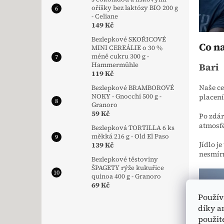
oříšky bez laktózy BIO 200 g
- Celiane
149 Kč
Bezlepkové SKOŘICOVÉ
Co na
MINI CEREÁLIE o 30 %
méně cukru 300 g -
Hammermühle
Bari
119 Kč
Naše ce
Bezlepkové BRAMBOROVÉ
placení
NOKY - Gnocchi 500 g -
Granoro
59 Kč
Po zdár
atmosfé
Bezlepková TORTILLA 6 ks
měkká 216 g - Old El Paso
Jídlo j
139 Kč
nesmírn
Bezlepkové těstoviny
ŠPAGETY rýže kukuřice
quinoa 400 g - Granoro
69 Kč
Použív
díky a
použit