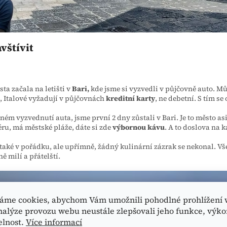
vštívit
sta začala na letišti v
Bari,
kde jsme si vyzvedli v půjčovně auto. Mů
, Italové vyžadují v půjčovnách
kreditní karty
, ne debetní. S tím se 
ném vyzvednutí auta, jsme první 2 dny zůstali v Bari. Je to město as
ru, má městské pláže, dáte si zde
výbornou kávu
. A to doslova na
e také v pořádku, ale upřímně, žádný kulinární zázrak se nekonal. Vše
ě milí a přátelští.
áme cookies, abychom Vám umožnili pohodlné prohlížení 
nalýze provozu webu neustále zlepšovali jeho funkce, výko
elnost.
Více informací