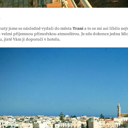
i
naty jsme se následně vydali do města
Trani
a to se mi asi líbilo n
 velmi příjemnou přímořskou atmosférou. Je zde dokonce jedna Mich
u, jistě Vám ji doporučí v hotelu.