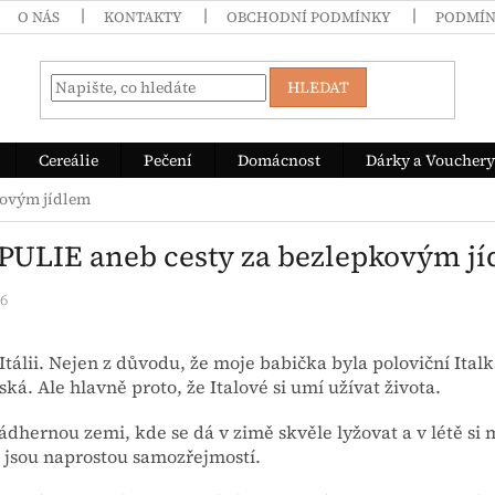
O NÁS
KONTAKTY
OBCHODNÍ PODMÍNKY
PODMÍN
HLEDAT
Cereálie
Pečení
Domácnost
Dárky a Vouchery
kovým jídlem
APULIE aneb cesty za bezlepkovým j
26
 Itálii. Nejen z důvodu, že moje babička byla poloviční It
ská.
Ale hlavně proto, že Italové si umí užívat života.
ádhernou zemi, kde se dá v zimě skvěle lyžovat a v létě si
 jsou naprostou samozřejmostí.