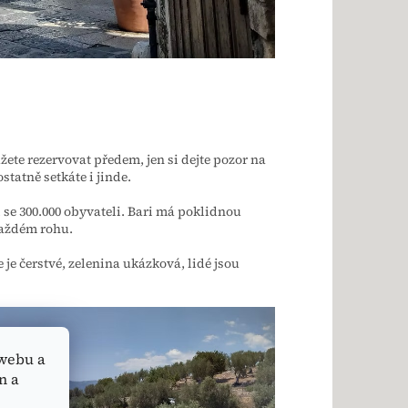
žete rezervovat předem, jen si dejte pozor na
ostatně setkáte i jinde.
i se 300.000 obyvateli. Bari má poklidnou
 každém rohu.
 je čerstvé, zelenina ukázková, lidé jsou
webu a
n a