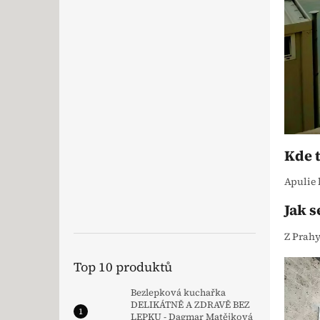
Kde t
Apulie 
Jak 
Z Prahy
Top 10 produktů
Bezlepková kuchařka
DELIKÁTNĚ A ZDRAVĚ BEZ
LEPKU - Dagmar Matějková