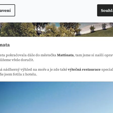
avení
Souhl
nata
sta pokračovala dále do městečka
Mattinata
, tam jsme si našli opr
ůžeme vřele doručit.
á nádherný výhled na moře a je zde také
výtečná restaurace
special
ie jsem fotila z hotelu.