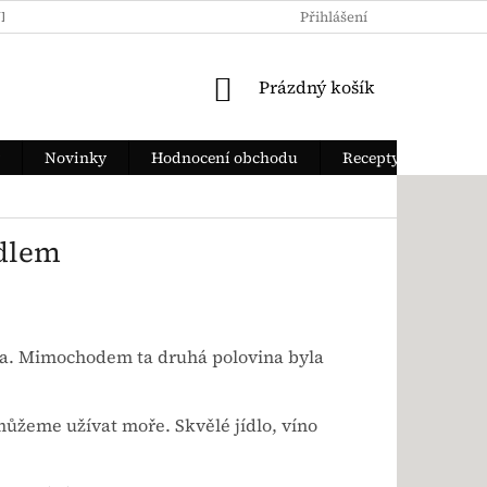
KY OCHRANY OSOBNÍCH ÚDAJŮ
JAK ZAPLATIT
Přihlášení
DOPRAVA Z
NÁKUPNÍ KOŠÍK
Prázdný košík
Novinky
Hodnocení obchodu
Recepty
ídlem
alka. Mimochodem ta druhá polovina byla
 můžeme užívat moře. Skvělé jídlo, víno