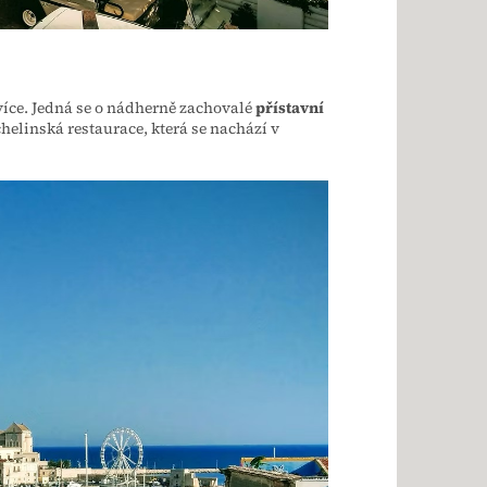
ejvíce. Jedná se o nádherně zachovalé
přístavní
elinská restaurace, která se nachází v