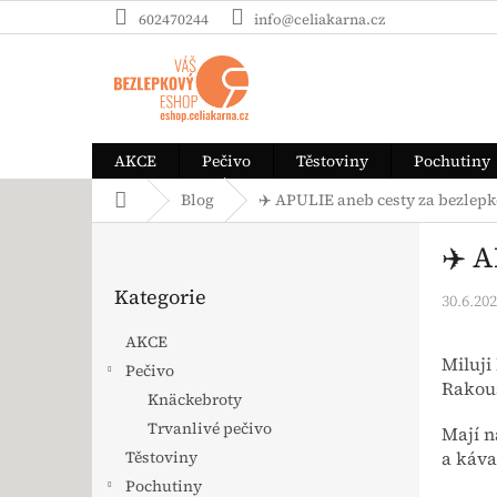
Přejít na obsah
602470244
info@celiakarna.cz
AKCE
Pečivo
Těstoviny
Pochutiny
Domů
Blog
✈️ APULIE aneb cesty za bezlep
Postranní panel
✈️ 
Přeskočit kategorie
Kategorie
30.6.20
AKCE
Miluji
Pečivo
Rakou
Knäckebroty
Trvanlivé pečivo
Mají n
a káva
Těstoviny
Pochutiny