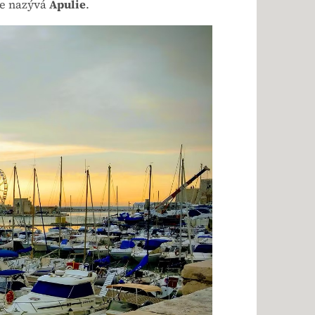
 se nazývá
Apulie
.