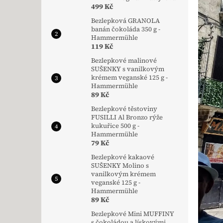
499 Kč
Bezlepková GRANOLA
banán čokoláda 350 g -
Hammermühle
119 Kč
Bezlepkové malinové
SUŠENKY s vanilkovým
krémem veganské 125 g -
Hammermühle
89 Kč
Bezlepkové těstoviny
FUSILLI Al Bronzo rýže
kukuřice 500 g -
Hammermühle
79 Kč
Bezlepkové kakaové
SUŠENKY Molino s
vanilkovým krémem
veganské 125 g -
Hammermühle
89 Kč
Bezlepkové Mini MUFFINY
s čokoládou a lískovými