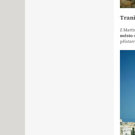
Tran
Z Matti
město
s
přístav