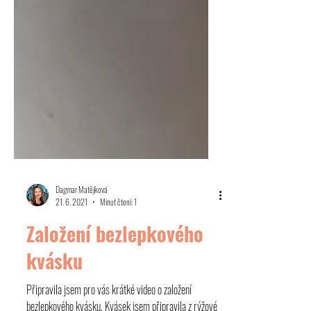
Dagmar Matějková
21. 6. 2021
Minut čtení: 1
Založení bezlepkového
kvásku