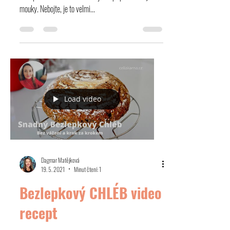
Připravila jsem pro vás krátké video o založení
bezlepkového kvásku. Kvásek jsem připravila z rýžové
mouky. Nebojte, je to velmi...
Load video
Dagmar Matějková
19. 5. 2021
Minut čtení: 1
Bezlepkový CHLÉB video