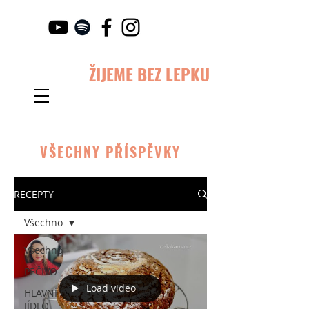
ŽIJEME BEZ LEPKU
VŠECHNY PŘÍSPĚVKY
RECEPTY
Všechno
Všechno
PEČIVO
Load video
HLAVNÍ
JÍDLO