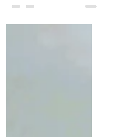
vyskytuje snad úplně ve všem. I tam, kde by to...