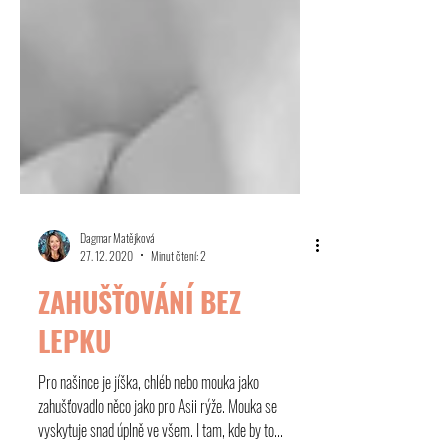
Dagmar Matějková
27. 12. 2020
Minut čtení: 2
ZAHUŠŤOVÁNÍ BEZ
LEPKU
Pro našince je jíška, chléb nebo mouka jako
zahušťovadlo něco jako pro Asii rýže. Mouka se