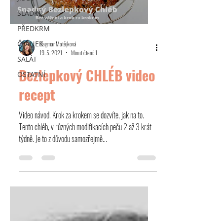
SLADKÉ
PŘEDKRM
ČLÁNEK
Dagmar Matějková
19. 5. 2021
Minut čtení: 1
SALÁT
Bezlepkový CHLÉB video
OSTATNÍ
recept
Video návod. Krok za krokem se dozvíte, jak na to.
Tento chléb, v různých modifikacích peču 2 až 3 krát
týdně. Je to z důvodu samozřejmě...