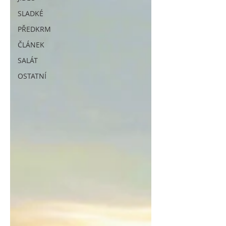
SLADKÉ
PŘEDKRM
ČLÁNEK
SALÁT
OSTATNÍ