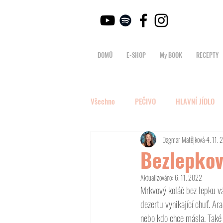
DOMŮ
E-SHOP
My BOOK
RECEPTY
Všechno
PEČIVO
HLAVNÍ JÍDLO
Dagmar Matějková
4. 11.
Bezlepko
Aktualizováno:
6. 11. 2022
Mrkvový koláč bez lepku vá
dezertu vynikající chuť. A
nebo kdo chce másla. Také 