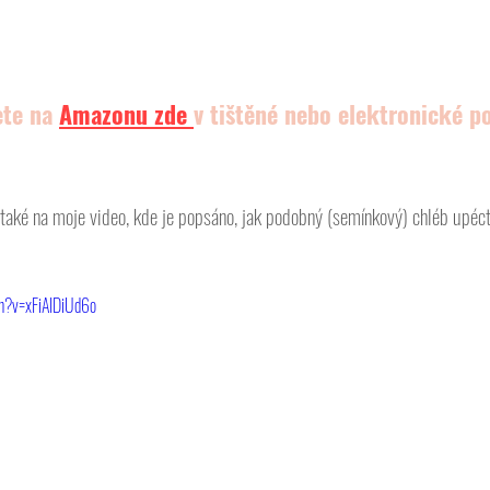
ete na 
Amazonu
 zde 
v tištěné nebo elektronické p
také na moje video, kde je popsáno, jak podobný (semínkový) chléb upéct 
h?v=xFiAIDiUd6o