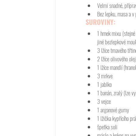
Velmi snadné, přípra
Bez lepku, masa a v 
SUROVINY:
1 hrnek mixu (stejné
jiné bezlepkové mouk
3 lžíce tmavého třti
2 lžíce olivového ole
1 lžíce mandlí (hrano
3 mrkve
1 jablko
1 banán, zralý (lze v
3 vejce
1 arganové gumy
1 lžička kypřícího pr
špetka soli
máslo a kokos na vy