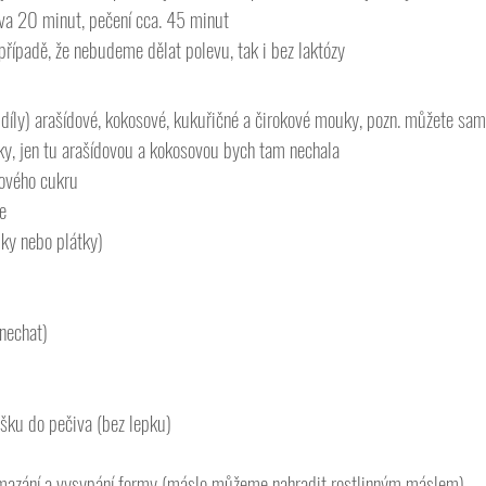
va 20 minut, pečení cca. 45 minut
případě, že nebudeme dělat polevu, tak i bez laktózy 
 díly) arašídové, kokosové, kukuřičné a čirokové mouky, pozn. můžete sam
y, jen tu arašídovou a kokosovou bych tam nechala
nového cukru
je
lky nebo plátky)
ynechat)
ášku do pečiva (bez lepku) 
mazání a vysypání formy (máslo můžeme nahradit rostlinným máslem)