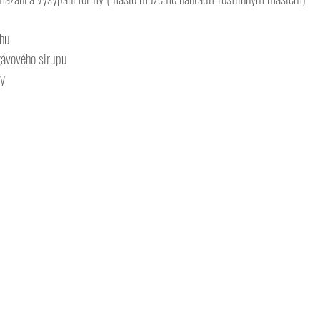
 
ohu
gávového sirupu
vy