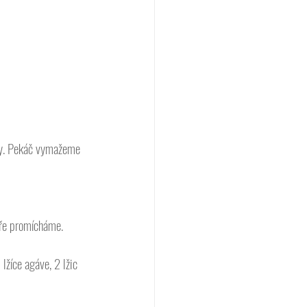
ky. Pekáč vymažeme 
ře promícháme. 
lžíce agáve, 2 lžic 