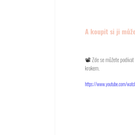
A koupit si ji můž
📽 
Zde se můžete podívat 
krokem. 
https://www.youtube.com/watc