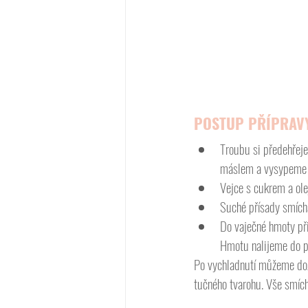
POSTUP PŘÍPRAV
Troubu si předehřej
máslem a vysypeme
Vejce s cukrem a ol
Suché přísady smíc
Do vaječné hmoty př
Hmotu nalijeme do p
Po vychladnutí můžeme dozdo
tučného tvarohu. Vše smí