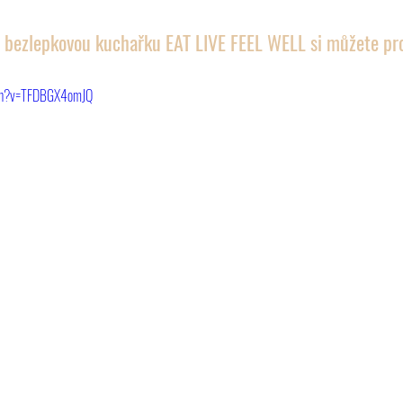
 bezlepkovou kuchařku EAT LIVE FEEL WELL si můžete pro
tch?v=TFDBGX4omJQ