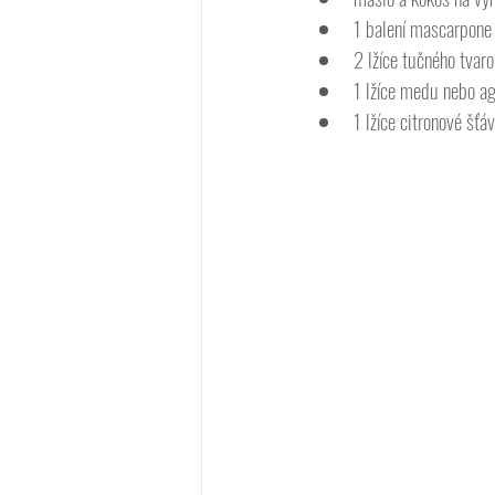
1 balení mascarpone
2 lžíce tučného tvar
1 lžíce medu nebo a
1 lžíce citronové šťá