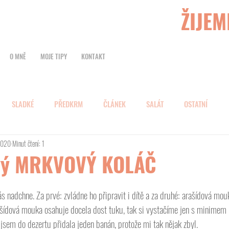
ŽIJEM
O MNĚ
MOJE TIPY
KONTAKT
SLADKÉ
PŘEDKRM
ČLÁNEK
SALÁT
OSTATNÍ
 2020
Minut čtení: 1
vý MRKVOVÝ KOLÁČ
s nadchne. Za prvé: zvládne ho připravit i dítě a za druhé: arašídová mo
rašídová mouka osahuje docela dost tuku, tak si vystačíme jen s minimem 
jsem do dezertu přidala jeden banán, protože mi tak nějak zbyl.