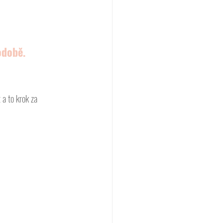
odobě.
a to krok za 