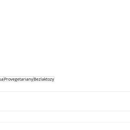
sa
Provegetariany
Bezlaktozy