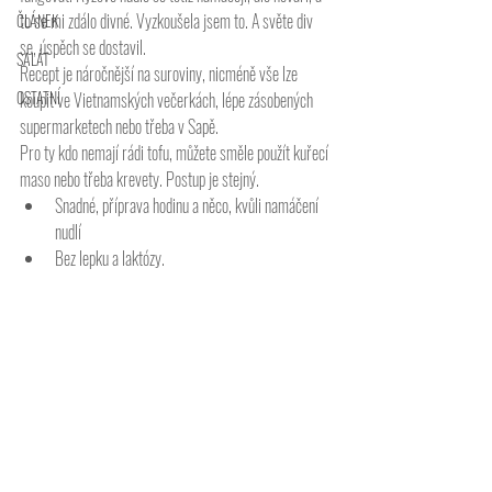
to se mi zdálo divné. Vyzkoušela jsem to. A světe div 
ČLÁNEK
se, úspěch se dostavil. 
SALÁT
Recept je náročnější na suroviny, nicméně vše lze 
OSTATNÍ
koupit ve Vietnamských večerkách, lépe zásobených 
supermarketech nebo třeba v Sapě. 
Pro ty kdo nemají rádi tofu, můžete směle použít kuřecí 
maso nebo třeba krevety. Postup je stejný. 
Snadné, příprava hodinu a něco, kvůli namáčení 
nudlí
Bez lepku a laktózy. 