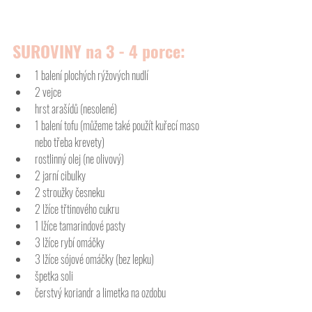
SUROVINY na 3 - 4 porce:
1 balení plochých rýžových nudlí
2 vejce
hrst arašídů (nesolené)
1 balení tofu (můžeme také použít kuřecí maso 
nebo třeba krevety)
rostlinný olej (ne olivový)
2 jarní cibulky
2 stroužky česneku
2 lžíce třtinového cukru
1 lžíce tamarindové pasty
3 lžíce rybí omáčky
3 lžíce sójové omáčky (bez lepku)
špetka soli
čerstvý koriandr a limetka na ozdobu