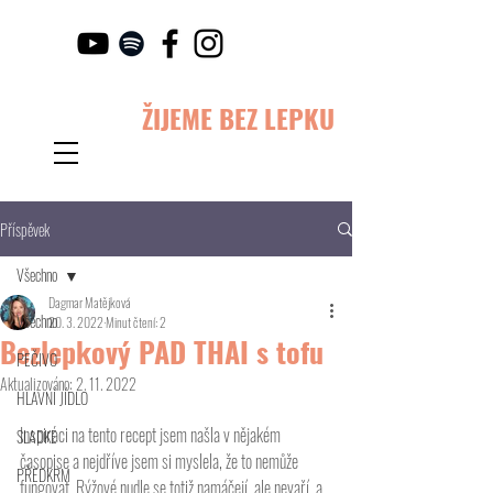
ŽIJEME BEZ LEPKU
Příspěvek
Všechno
Dagmar Matějková
Všechno
20. 3. 2022
Minut čtení: 2
Bezlepkový PAD THAI s tofu
PEČIVO
Aktualizováno:
2. 11. 2022
HLAVNÍ JÍDLO
Inspiraci na tento recept jsem našla v nějakém 
SLADKÉ
časopise a nejdříve jsem si myslela, že to nemůže 
PŘEDKRM
fungovat. Rýžové nudle se totiž namáčejí, ale nevaří, a 