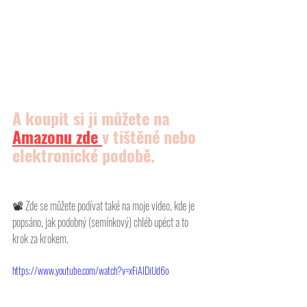
A koupit si ji můžete na 
Amazonu
 zde 
v tištěné nebo 
elektronické podobě.
📽 
Zde se můžete podívat také na moje video, kde je 
popsáno, jak podobný (semínkový) chléb upéct a to 
krok za krokem. 
https://www.youtube.com/watch?v=xFiAIDiUd6o