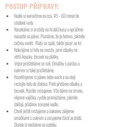
POSTUP PŘÍPRAVY:
Nudle si namočíme na cca. 45 - 60 minut do 
studené vody. 
Nasekáme si arašídy na hrubší kusy a opražíme 
nasucho na pánvi. Poznáme, že je hotovo, jakmile 
začnou vonět.  Rády se spálí, takže pozor na to! 
Nakrájíme si tofu na sousta, jarní cibulky na 
větší kousky, česnek na plátky. 
Vejce prošleháme se solí. Omáčky s pastou a 
cukrem si také prošleháme. 
Rozehřejeme si pánev nebo work a na oleji 
restujte tofu do zlatova. Poté přidáme cibulky a 
česnek. Rychle restujeme. Vše dáme na stranu, 
vlijeme vajíčka, rychle promícháme, jakmile 
zbělají, přidáme scezené nudle. 
Chvíli ještě restujeme a nakonec zalijeme 
omáčkami s cukrem a zasypeme částí arašídů. 
Zbytek si necháme na ozdobu. 