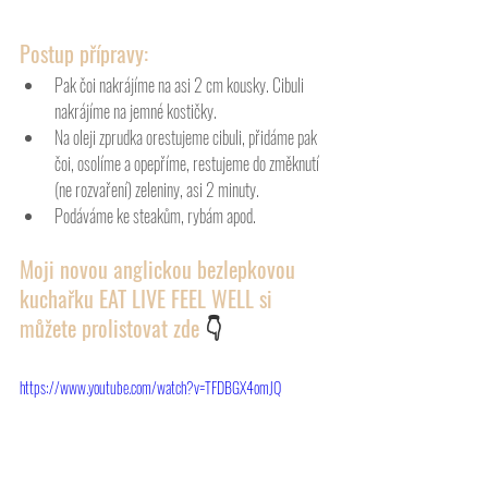
Postup přípravy:
Pak čoi nakrájíme na asi 2 cm kousky. Cibuli 
nakrájíme na jemné kostičky.
Na oleji zprudka orestujeme cibuli, přidáme pak 
čoi, osolíme a opepříme, restujeme do změknutí 
(ne rozvaření) zeleniny, asi 2 minuty.
Podáváme ke steakům, rybám apod.
Moji novou anglickou bezlepkovou 
kuchařku EAT LIVE FEEL WELL si 
můžete prolistovat zde 
👇
https://www.youtube.com/watch?v=TFDBGX4omJQ