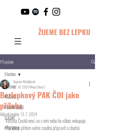
ŽIJEME BEZ LEPKU
Příspěvek
Všechno
Dagmar Matějková
Všechno
22. 10. 2020
Minut čtení: 1
Bezlepkový PAK ČOI jako
PEČIVO
příloha
HLAVNÍ JÍDLO
Aktualizováno:
13. 7. 2024
SLADKÉ
Většina Čechů neví, co s ním nebo ho vůbec nekupuje. 
Pak čoi je přitom velmi snadná připravit a chutná 
PŘEDKRM