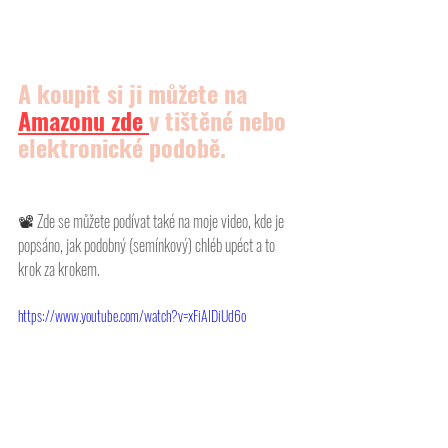
A koupit si ji můžete na 
Amazonu
 zde 
v tištěné nebo 
elektronické podobě.
📽 
Zde se můžete podívat také na moje video, kde je 
popsáno, jak podobný (semínkový) chléb upéct a to 
krok za krokem. 
https://www.youtube.com/watch?v=xFiAIDiUd6o