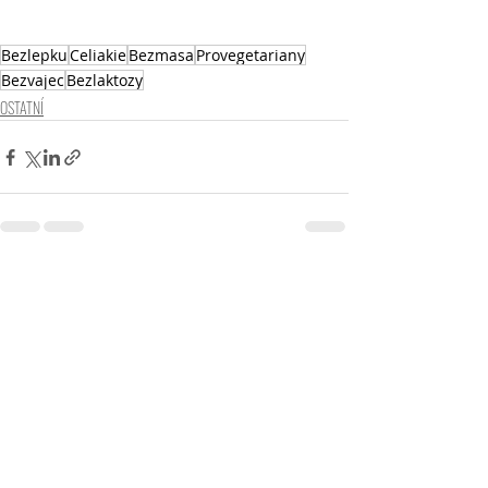
Bezlepku
Celiakie
Bezmasa
Provegetariany
Bezvajec
Bezlaktozy
OSTATNÍ
Nejnovější příspěvky
Zobrazit vše