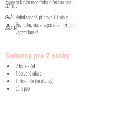
famózně k rybě nebo třeba kuřecímu masu. 
ČLÁNEK
SALÁT
Velmi snadné, příprava 10 minut
Bez lepku, masa, vajec a samozřejmě 
OSTATNÍ
vegetariánské.
Suroviny pro 2 osoby:
2 ks pak čoi
1 červené cibule
1 lžíce oleje (ne olivový)
sůl a pepř