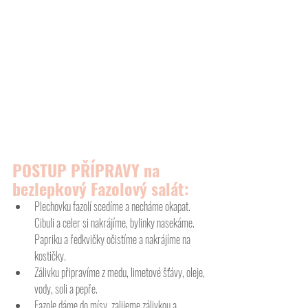
POSTUP PŘÍPRAVY na 
bezlepkový Fazolový salát:
Plechovku fazolí scedíme a necháme okapat. 
Cibuli a celer si nakrájíme, bylinky nasekáme. 
Papriku a ředkvičky očistíme a nakrájíme na 
kostičky.
Zálivku připravíme z medu, limetové šťávy, oleje, 
vody, soli a pepře.
Fazole dáme do mísy, zalijeme zálivkou a 