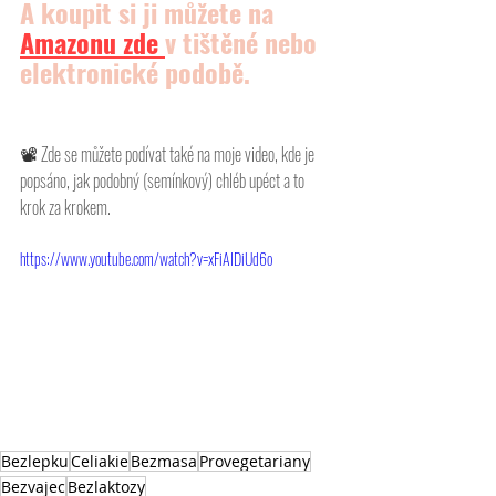
A koupit si ji můžete na 
Amazonu
 zde 
v tištěné nebo 
elektronické podobě.
📽 
Zde se můžete podívat také na moje video, kde je 
popsáno, jak podobný (semínkový) chléb upéct a to 
krok za krokem. 
https://www.youtube.com/watch?v=xFiAIDiUd6o
Bezlepku
Celiakie
Bezmasa
Provegetariany
Bezvajec
Bezlaktozy