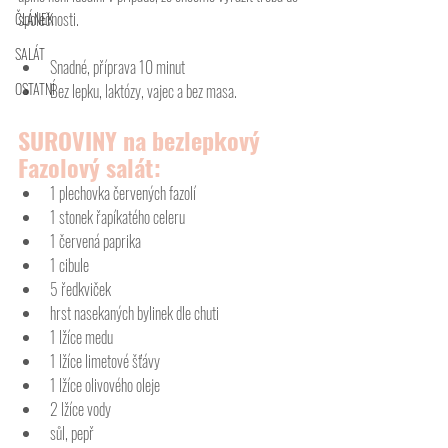
společnosti. 
ČLÁNEK
SALÁT
Snadné, příprava 10 minut
OSTATNÍ
Bez lepku, laktózy, vajec a bez masa. 
SUROVINY na bezlepkový 
Fazolový salát:
1 plechovka červených fazolí
1 stonek řapíkatého celeru
1 červená paprika
1 cibule
5 ředkviček
hrst nasekaných bylinek dle chuti
1 lžíce medu
1 lžíce limetové šťávy
1 lžíce olivového oleje
2 lžíce vody
sůl, pepř