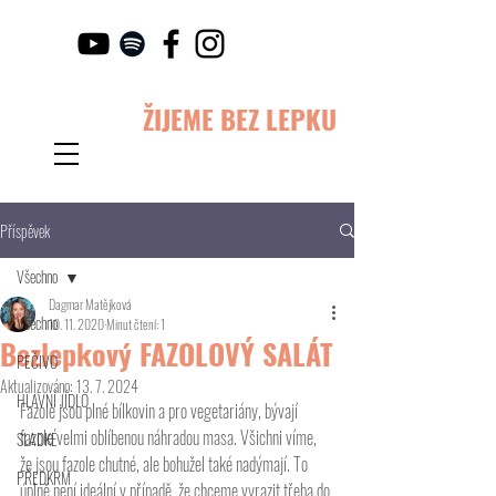
ŽIJEME BEZ LEPKU
Příspěvek
Všechno
Dagmar Matějková
Všechno
10. 11. 2020
Minut čtení: 1
Bezlepkový FAZOLOVÝ SALÁT
PEČIVO
Aktualizováno:
13. 7. 2024
HLAVNÍ JÍDLO
Fazole jsou plné bílkovin a pro vegetariány, bývají 
fazole velmi oblíbenou náhradou masa. Všichni víme, 
SLADKÉ
že jsou fazole chutné, ale bohužel také nadýmají. To 
PŘEDKRM
úplně není ideální v případě, že chceme vyrazit třeba do 