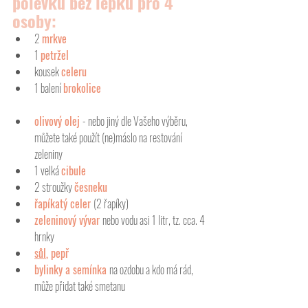
polévku bez lepku pro 4 
osoby:
2 
mrkve
1 
petržel 
kousek 
celeru
1 balení 
brokolice
olivový olej 
- nebo jiný dle Vašeho výběru, 
můžete také použít (ne)máslo na restování 
zeleniny
1 velká 
cibule 
2 stroužky 
česneku
řapíkatý celer 
(2 řapíky)
zeleninový vývar 
nebo vodu asi 1 litr, tz. cca. 4 
hrnky
sůl
, pepř
bylinky a semínka 
na ozdobu a kdo má rád, 
může přidat také smetanu