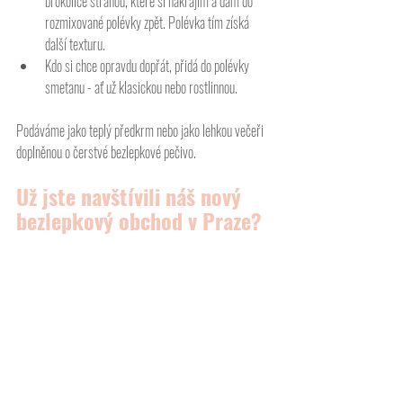
brokolice stranou, které si nakrájím a dám do 
rozmixované polévky zpět. Polévka tím získá 
další texturu. 
Kdo si chce opravdu dopřát, přidá do polévky 
smetanu - ať už klasickou nebo rostlinnou. 
Podáváme jako teplý předkrm nebo jako lehkou večeři 
doplněnou o čerstvé bezlepkové pečivo. 
Už jste navštívili náš nový 
bezlepkový obchod v Praze? 