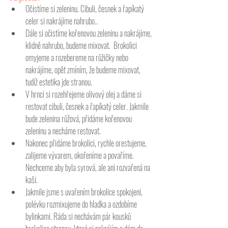
Očistíme si zeleninu. Cibuli, česnek a řapíkatý 
celer si nakrájíme nahrubo.. 
Dále si očistíme kořenovou zeleninu a nakrájíme, 
klidně nahrubo, budeme mixovat.  Brokolici 
omyjeme a rozebereme na růžičky nebo 
nakrájíme, opět zmíním, že budeme mixovat, 
tudíž estetika jde stranou. 
V hrnci si rozehřejeme olivový olej a dáme si 
restovat cibuli, česnek a řapíkatý celer. Jakmile 
bude zelenina růžová, přidáme kořenovou 
zeleninu a necháme restovat. 
Nakonec přidáme brokolici, rychle orestujeme, 
zalijeme vývarem, okořeníme a povaříme. 
Nechceme aby byla syrová, ale ani rozvařená na 
kaši.
Jakmile jsme s uvařením brokolice spokojeni, 
polévku rozmixujeme do hladka a ozdobíme 
bylinkami. Ráda si nechávám pár kousků 