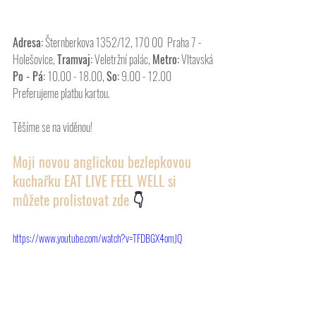
Adresa:
 Šternberkova 1352/12, 170 00  Praha 7 - 
Holešovice, 
Tramvaj:
 Veletržní palác, 
Metro:
 Vltavská
Po - Pá: 
10.00 - 18.00, 
So:
 9.00 - 12.00
Preferujeme platbu kartou. 
Těšíme se na viděnou!
Moji novou anglickou bezlepkovou 
kuchařku EAT LIVE FEEL WELL si 
můžete prolistovat zde 
👇
https://www.youtube.com/watch?v=TFDBGX4omJQ