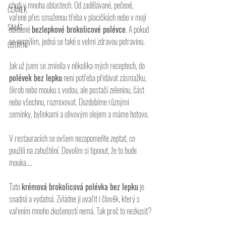
chuti v mnoha oblastech. Od zadělávané, pečené, 
ČLÁNEK
vařené přes smaženou třeba v placičkách nebo v mojí 
SALÁT
oblíbené 
bezlepkové brokolicové polévce
. A pokud 
se nemýlím, jedná se také o velmi zdravou potravinu. 
OSTATNÍ
Jak už jsem se zmínila v několika mých receptech, do 
polévek bez lepku
 není potřeba přidávat zásmažku, 
škrob nebo mouku s vodou, ale postačí zeleninu, část 
nebo všechnu, rozmixovat. Dozdobíme různými 
semínky, bylinkami a olivovým olejem a máme hotovo. 
V restauracích se ovšem nezapomeňte zeptat, co 
použili na zahuštění. Dovolím si tipnout, že to bude 
mouka....
Tato 
krémová brokolicová polévka bez lepku
 je 
snadná a vydatná. Zvládne ji uvařit i člověk, který s 
vařením mnoho zkušeností nemá. Tak proč to nezkusit?