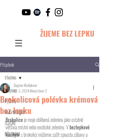
ŽIJEME BEZ LEPKU
Příspěvek
Všechno
Dagmar Matějková
Všechno
28. 5. 2024
Minut čtení: 2
Brokolicová polévka krémová
PEČIVO
bez lepku
HLAVNÍ JÍDLO
Brokolice
 je moje oblíbená zelenina jako ostatně 
SLADKÉ
většina místní nebo exotické zeleniny. V 
bezlepkové 
PŘEDKRM
kuchyni 
s brokolicí můžeme zažít spoustu zábavy a 