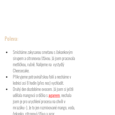
Poleva: 
Smícháme zakysanou smetanu s čekankovým 
sirupem a citronovou šťávou. Já jsem pracovala 
metličkou, ručně. Nalijeme na  vystydlý 
Cheesecake. 
Přikryjeme potravinářskou folií a necháme v 
lednici asi 8 hodin (přes noc) vychladit.
Druhý den dozdobíme ovocem. Já jsem si ještě 
udělala mangová srdíčka s 
agarem
, nechala 
jsem je pro urychlení procesu na chvíli v 
mrazáku:-). Je to jen rozmixované mango, voda, 
čekanka, citronová šťáva a agar. 