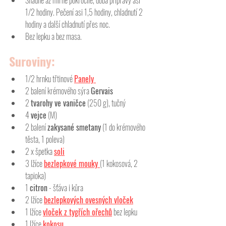
1/2 hodiny. Pečení asi 1,5 hodiny, chladnutí 2 
hodiny a další chladnutí přes noc. 
Bez lepku a bez masa.
Suroviny:
1/2 hrnku třtinové 
Panely 
2 balení krémového sýra 
Gervais
2 
tvarohy ve vaničce
 (250 g), tučný
4 
vejce
 (M)
2 balení 
zakysané smetany
 (1 do krémového 
těsta, 1 poleva)
2 x špetka 
soli
3 lžíce 
bezlepkové mouky 
(1 kokosová, 2 
tapioka)
1 
citron
 - šťáva i kůra
2 lžíce 
bezlepkových ovesných vloček
1 lžíce 
vloček z tygřích ořechů
 bez lepku
1 lžíce 
kokosu