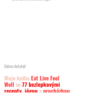
Dobrou chuť přeji! 
Moje kniha 
Eat Live Feel 
Well
 se 
77 bezlepkovými 
recepty, jógou
 a 
procházkou
po Praze. K dostání na 
Amazonu
. Kniha je v 