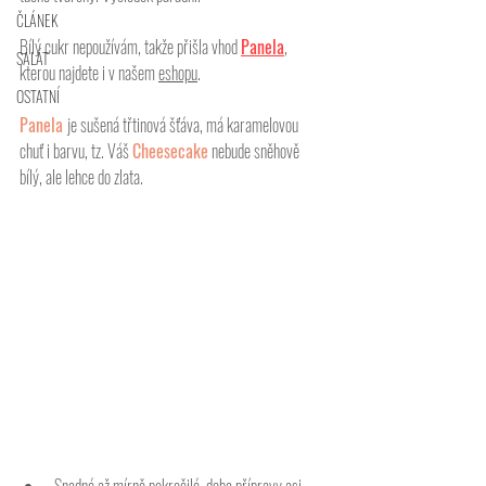
ČLÁNEK
Bílý cukr nepoužívám, takže přišla vhod 
Panela
, 
SALÁT
kterou najdete i v našem 
eshopu
. 
OSTATNÍ
Panela 
je sušená třtinová šťáva, má karamelovou 
chuť i barvu, tz. Váš 
Cheesecake
 nebude sněhově 
bílý, ale lehce do zlata. 
Snadné až mírně pokročilé, doba přípravy asi 