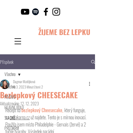
ŽIJEME BEZ LEPKU
Příspěvek
Všechno
Dagmar Matějková
Všechno
4. 3. 2023
Minut čtení: 2
Bezlepkový CHEESECAKE
PEČIVO
Aktualizováno:
12. 12. 2023
HLAVNÍ JÍDLO
Recept na 
bezlepkový Cheesecake, 
který funguje, 
na 
celiakarna.cz
 už najdete. Tento je s mírnou inovací. 
SLADKÉ
Použila jsem místo Philadelphie - Gervais (žervé) a 2 
PŘEDKRM
tučné tvarohy. Výsledek parádní. 