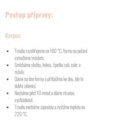
Postup přípravy:
Korpus: 
Troubu rozehřejeme na 180 °C, formu na pečení 
vymažeme máslem. 
Smícháme vločky, kokos, špetku soli, cukr a 
máslo.
Dáme na dno formy a přitlačíme ke dnu. Jde to 
dobře sklenicí. 
Necháme péct 10 minut a dáme stranou 
vychladnout. 
Troubu necháme zapnutou a zvýšíme teplotu na 
220 °C.