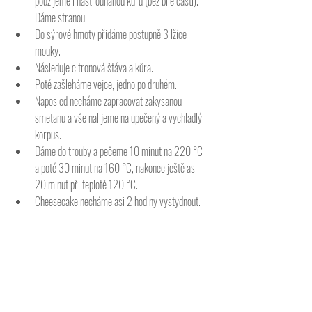
použijeme i nastrouhanou kůru (bez bílé části). 
Dáme stranou. 
Do sýrové hmoty přidáme postupně 3 lžíce 
mouky. 
Následuje citronová šťáva a kůra. 
Poté zašleháme vejce, jedno po druhém. 
Naposled necháme zapracovat zakysanou 
smetanu a vše nalijeme na upečený a vychladlý 
korpus. 
Dáme do trouby a pečeme 10 minut na 220 °C 
a poté 30 minut na 160 °C, nakonec ještě asi 
20 minut při teplotě 120 °C. 
Cheesecake necháme asi 2 hodiny vystydnout. 