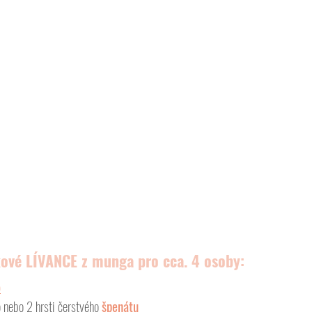
vé LÍVANCE z munga pro cca. 4 osoby:
o
 nebo 2 hrsti čerstvého
 špenátu