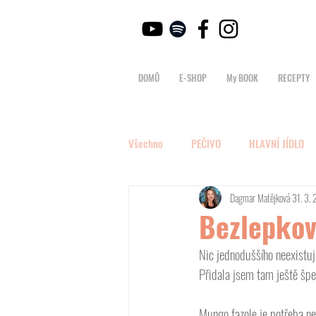
DOMŮ
E-SHOP
My BOOK
RECEPTY
Všechno
PEČIVO
HLAVNÍ JÍDLO
Dagmar Matějková
31. 3.
Bezlepkov
Nic jednoduššího neexistuj
Přidala jsem tam ještě špen
Mungo fazole je potřeba ne