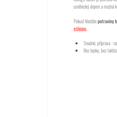
umělecký dojem a možná ko
Pokud hledáte 
potraviny b
eshopu.
Snadné, příprava - n
Bez lepku, bez laktó