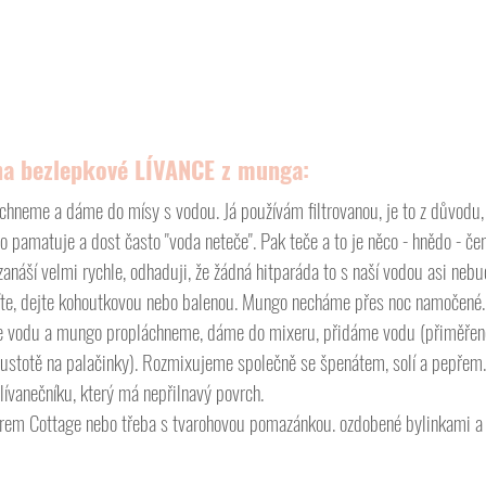
na bezlepkové LÍVANCE z munga:
hneme a dáme do mísy s vodou. Já používám filtrovanou, je to z důvodu, 
 pamatuje a dost často "voda neteče". Pak teče a to je něco - hnědo - červ
 zanáší velmi rychle, odhaduji, že žádná hitparáda to s naší vodou asi ne
íte, dejte kohoutkovou nebo balenou. Mungo necháme přes noc namočené.
e vodu a mungo propláchneme, dáme do mixeru, přidáme vodu (přiměřeně 
ustotě na palačinky). Rozmixujeme společně se špenátem, solí a pepřem.
ívanečníku, který má nepřilnavý povrch. 
rem Cottage nebo třeba s tvarohovou pomazánkou. ozdobené bylinkami a 