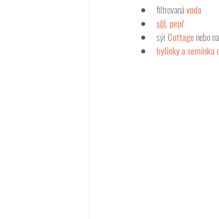
filtrovaná 
voda
sůl
, pepř
sýr
 Cottage 
nebo nap
bylinky a semínka d