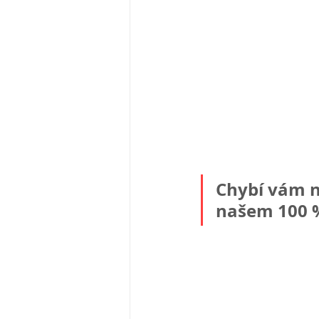
Chybí vám n
našem 100 %