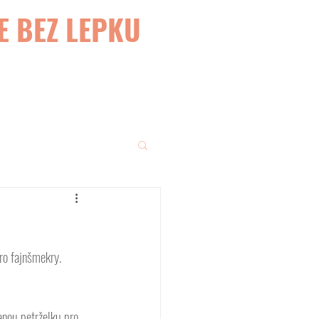
E BEZ LEPKU
Pro fajnšmekry. 
anou petrželku pro 