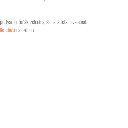
ř. tvaroh, tuňák, zelenina, šlehaná feta, niva apod.
le chuti 
na ozdobu