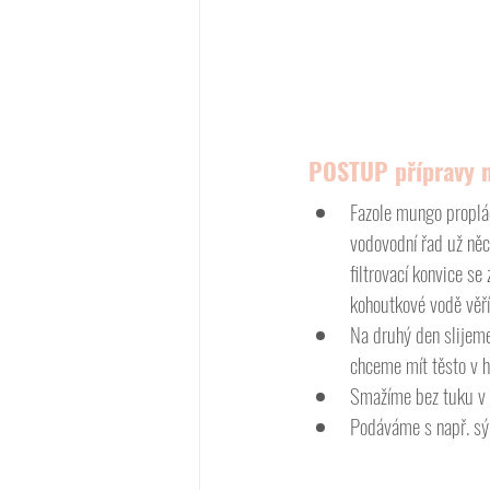
POSTUP přípravy 
Fazole mungo proplác
vodovodní řad už něco
filtrovací konvice se
kohoutkové vodě věř
Na druhý den slijem
chceme mít těsto v h
Smažíme bez tuku v l
Podáváme s např. sý