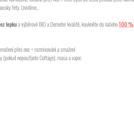
usky fety. Uvidíme...
ez lepku 
a výběrové BIO a Demeter kvalitě, koukněte do našeho 
100 % 
amočení přes noc + rozmixování a smažení
zy (pokud nepoužijete Cottage), masa a vajec