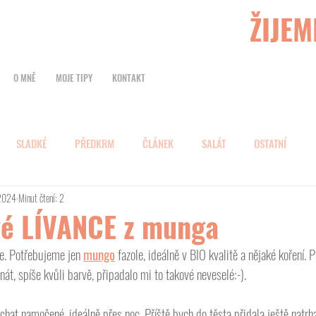
ŽIJEM
O MNĚ
MOJE TIPY
KONTAKT
SLADKÉ
PŘEDKRM
ČLÁNEK
SALÁT
OSTATNÍ
 2024
Minut čtení: 2
é LÍVANCE z munga
e. Potřebujeme jen 
mungo
 fazole, ideálně v BIO kvalitě a nějaké koření. 
át, spíše kvůli barvě, připadalo mi to takové neveselé:-). 
chat namočené, ideálně přes noc. Příště bych do těsta přidala ještě natrh