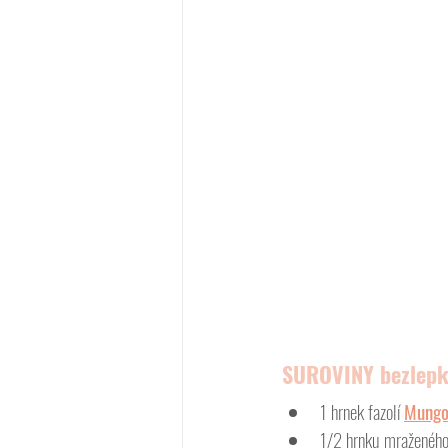
SUROVINY bezlepko
1 hrnek fazolí 
Mung
1/2 hrnku mraženého