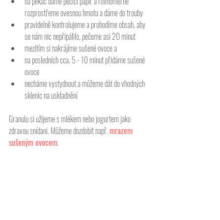
na pekáč dáme pečící papír a rovnoměrně 
rozprostřeme ovesnou hmotu a dáme do trouby 
pravidelně kontrolujeme a prohodíme obsah, aby 
se nám nic nepřipálilo, pečeme asi 20 minut
mezitím si nakrájíme sušené ovoce a
na posledních cca. 5 - 10 minut přidáme sušené 
ovoce 
necháme vystydnout a můžeme dát do vhodných 
sklenic na uskladnění
Granulu si užijeme s mlékem nebo jogurtem jako 
zdravou snídani. Můžeme dozdobit např. 
mrazem 
sušeným ovocem
. 