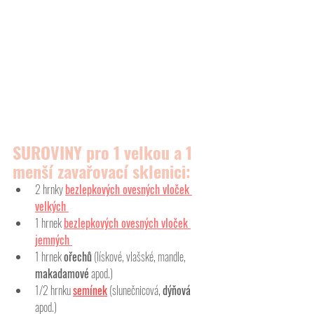
SUROVINY pro 1 velkou a 1 
menší zavařovací sklenici:
2 hrnky 
bezlepkových ovesných vloček 
velkých 
1 hrnek 
bezlepkových ovesných vloček 
jemných 
1 hrnek 
ořechů
 (lískové, vlašské, mandle, 
makadamové
 apod.)
1/2 hrnku 
semínek
 (slunečnicová, 
dýňová 
apod.)