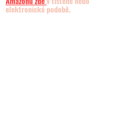
Amazonu
 zde 
v tištěné nebo 
elektronické podobě.
📽 
Zde se můžete podívat také na moje video, kde je 
popsáno, jak podobný (semínkový) chléb upéct a to 
krok za krokem. 
https://www.youtube.com/watch?v=xFiAIDiUd6o
SLADKÉ