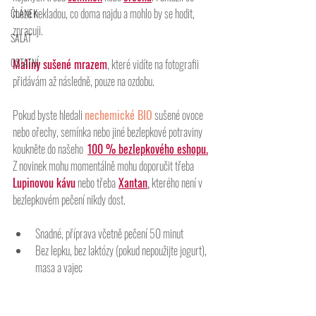
meze nekladou, co doma najdu a mohlo by se hodit, 
ČLÁNEK
zpracuji. 
SALÁT
OSTATNÍ
Maliny sušené mrazem
, které vidíte na fotografii 
přidávám až následně, pouze na ozdobu. 
Pokud byste hledali 
nechemické BIO
 sušené ovoce 
nebo ořechy, semínka nebo jiné bezlepkové potraviny 
koukněte do našeho  
100 % bezlepkového eshopu.
Z novinek mohu mo
mentálně mohu doporučit třeba 
Lupinovou kávu
 nebo třeba
Xantan
,
 kterého není v 
bezlepkovém pečení nikdy dost. 
Snadné, příprava včetně pečení 50 minut   
Bez lepku, bez laktózy (pokud nepoužijte jogurt), 
masa a vajec