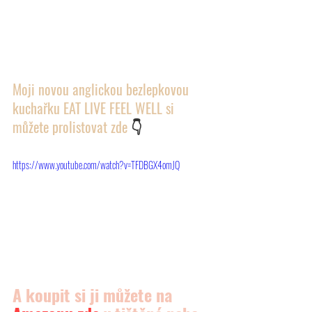
Moji novou anglickou bezlepkovou 
kuchařku EAT LIVE FEEL WELL si 
můžete prolistovat zde 
👇
https://www.youtube.com/watch?v=TFDBGX4omJQ
A koupit si ji můžete na 