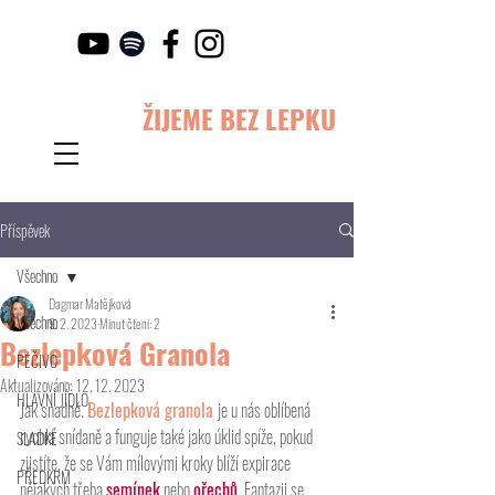
ŽIJEME BEZ LEPKU
Příspěvek
Všechno
Dagmar Matějková
Všechno
9. 2. 2023
Minut čtení: 2
Bezlepková Granola
PEČIVO
Aktualizováno:
12. 12. 2023
HLAVNÍ JÍDLO
Jak snadné. 
Bezlepková granola 
je u nás oblíbená 
rychlá snídaně a funguje také jako úklid spíže, pokud 
SLADKÉ
zjistíte, že se Vám mílovými kroky blíží expirace 
PŘEDKRM
nějakých třeba 
semínek
 nebo 
ořechů
. Fantazii se 