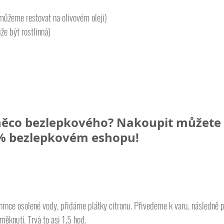
 můžeme restovat na olivovém oleji)
že být rostlinná)
ěco bezlepkového? Nakoupit můžete 
 bezlepkovém eshopu!  
hrnce osolené vody, přidáme plátky citronu. Přivedeme k varu, následně
ěknutí. Trvá to asi 1,5 hod. 