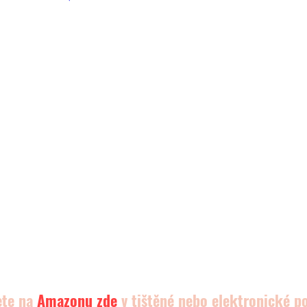
ete na 
Amazonu
 zde 
v tištěné nebo elektronické p