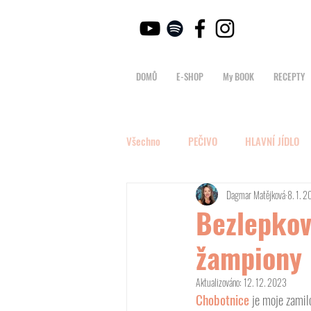
DOMŮ
E-SHOP
My BOOK
RECEPTY
Všechno
PEČIVO
HLAVNÍ JÍDLO
Dagmar Matějková
8. 1. 
Bezlepkov
žampiony
Aktualizováno:
12. 12. 2023
Chobotnice
 je moje zamil