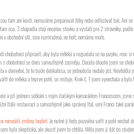
jsou tam ani kosti, nemusíme preparovat žilky nebo odřezávat tuk. Ani se 
 tam cca. 3 chapadla stojí necelou stovku a vystačí pro 2 strávníky, podl
í v obchodní síti, sice rozmražená, no holt, nemáme moře. 
čí chobotnici připravit, aby byla měkká a rozpadala se na jazyku, moc si
 chobotnicí se dnes samozřejmě zasměju. Docela dlouho jsem se chobot
ila v domnění, že to bude delikatesa, se jednoduše nedalo jíst. Nevěděla js
ařit do měkka a teprve poté, se restuje. Krok č. 1 jsem vynechala a bylo 
le a při jednom setkání s mým italským kamarádem Francescem, jsme sa
ižní Itálii restauraci a samozřejmě jako správný Ital, umí Franci také parád
ce nesnáší změny teplot
. Je nutné ji tedy pozvolna vařit a poté nechat d
jsem byla skeptická, ale zkusit jsem to chtěla. Měla jsem ji dát do stude