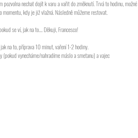
om pozvolna nechat dojít k varu a vařit do změknutí. Trvá to hodinu, možné 
o momentu, kdy je již vlažná. Následně můžeme restovat. 
okud se ví, jak na to.... Děkuji, Francesco!
ak na to, příprava 10 minut, vaření 1-2 hodiny.  
ózy (pokud vynecháme/nahradíme máslo a smetanu) a vajec