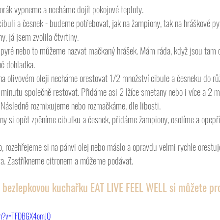
orák vypneme a necháme dojít pokojové teploty. 
cibuli a česnek - budeme potřebovat, jak na žampiony, tak na hráškové pyr
, já jsem zvolila čtvrtiny. 
yré nebo to můžeme nazvat mačkaný hrášek. Mám ráda, když jsou tam cí
ně dohladka. 
na olivovém oleji necháme orestovat 1/2 množství cibule a česneku do r
minutu společně restovat. Přidáme asi 2 lžíce smetany nebo i více a 2 m
 Následně rozmixujeme nebo rozmačkáme, dle libosti. 
ny si opět zpěníme cibulku a česnek, přidáme žampiony, osolíme a opepř
 rozehřejeme si na pánvi olej nebo máslo a opravdu velmi rychle orestuj
va. Zastříkneme citronem a můžeme podávat. 
 bezlepkovou kuchařku EAT LIVE FEEL WELL si můžete pro
tch?v=TFDBGX4omJQ