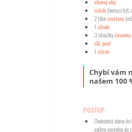
olivový olej
máslo
 (nemusí být,
2 lžíce 
smetany
 (mů
1 
cibule
3 stroužky 
česneku
sůl, pepř
1 
citron
Chybí vám n
našem 100 %
POSTUP:
Chobotnici dáme do 
vaříme pozvolna do zm