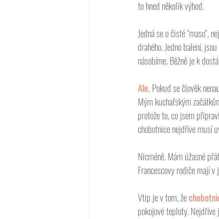
to hned několik výhod. 
Jedná se o čisté "maso", ne
drahého. Jedno balení, jsou
násobíme. Běžně je k dostán
Ale.
 Pokud se člověk nenau
Mým kuchařským začátkům s
protože to, co jsem připrav
chobotnice nejdříve musí uv
Nicméně. Mám úžasné přáte
Francescovy rodiče mají v j
Vtip je v tom, že 
chobotni
pokojové teploty. Nejdříve 