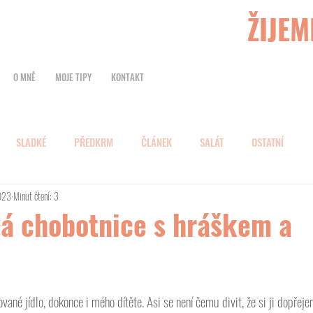
ŽIJEM
O MNĚ
MOJE TIPY
KONTAKT
SLADKÉ
PŘEDKRM
ČLÁNEK
SALÁT
OSTATNÍ
2023
Minut čtení: 3
á chobotnice s hráškem a
ované jídlo, dokonce i mého dítěte. Asi se není čemu divit, že si ji dopřej