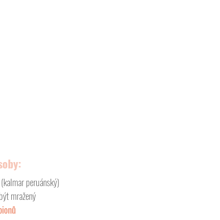
soby:
 
(kalmar peruánský)
 být mražený
ionů