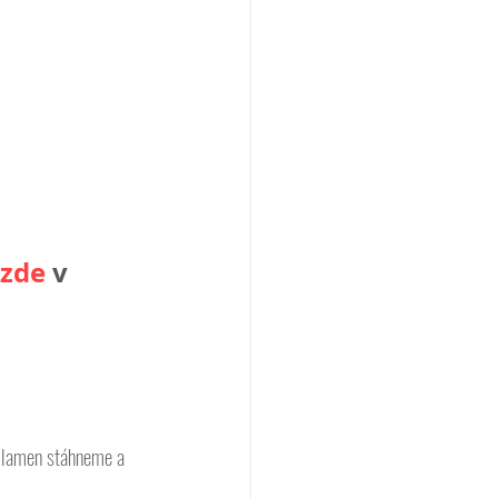
zde
v 
 plamen stáhneme a 