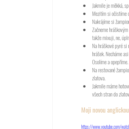
Jakmile je měkká, sp
Mezitím si očistíme 
Nakrájíme si žampiony
Začneme hráškovým p
takže mixuji, ne, úpl
Na hráškové pyré si 
hrášek. Necháme asi 
Osolíme a opepříme.
Na restované žampio
zlatova. 
Jakmile máme hotovo,
všech stran do zlato
Moji novou anglickou
https://www.youtube.com/wa