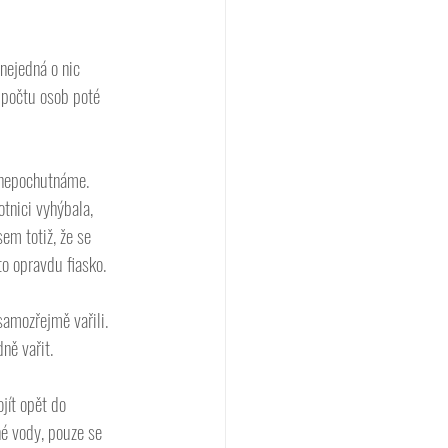
nejedná o nic 
e počtu osob poté 
 nepochutnáme. 
nici vyhýbala, 
em totiž, že se 
to opravdu fiasko. 
mozřejmě vařili.  
ně vařit. 
ojít opět do 
né vody, pouze se 