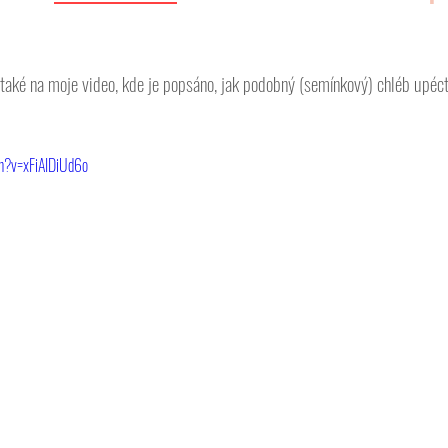
také na moje video, kde je popsáno, jak podobný (semínkový) chléb upéct 
h?v=xFiAIDiUd6o