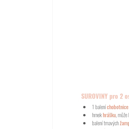
SUROVINY pro 2 o
1 balení 
chobotnice
hrnek 
hrášku
, může
balení tmavých 
žamp