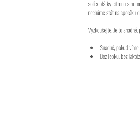
solí a plátky citronu a pot
necháme stát na sporáku d
Vyzkoušejte. Je to snadné, p
Snadné, pokud víme, j
Bez lepku, bez lakt