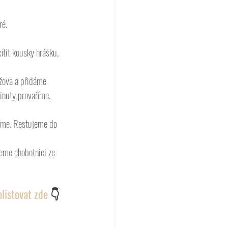
é. 
tit kousky hrášku, 
ůžova a přidáme 
inuty provaříme. 
íme. Restujeme do 
eme chobotnici ze 
listovat zde 
👇