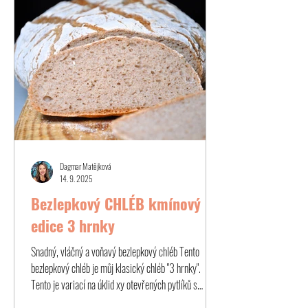
Dagmar Matějková
14. 9. 2025
Bezlepkový CHLÉB kmínový -
edice 3 hrnky
Snadný, vláčný a voňavý bezlepkový chléb Tento
bezlepkový chléb je můj klasický chléb "3 hrnky".
Tento je variací na úklid xy otevřených pytlíků s
bezlepkovou moukou, které se potřebujete zbavit.