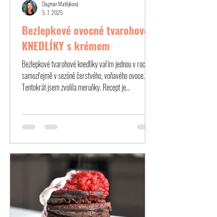
Dagmar Matějková
5. 7. 2025
Bezlepkové ovocné tvarohové
KNEDLÍKY s krémem
Bezlepkové tvarohové knedlíky vařím jednou v roce,
samozřejmě v sezóně čerstvého, voňavého ovoce.
Tentokrát jsem zvolila meruňky. Recept je
samozřejmě super snadný, žádné těžkosti nečekejte,
jen to patlání s těstem:-).