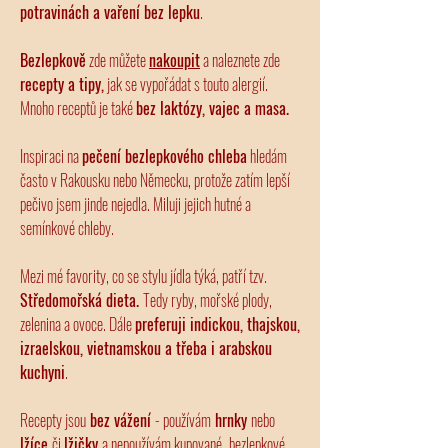
potravinách a vaření bez lepku
.
Bezlepkově
zde můžete
nakoupit
a naleznete zde
recepty a tipy,
jak se vypořádat s touto alergií.
Mnoho receptů je také
bez laktózy, vajec a masa.
Inspiraci na
pečení bezlepkového chleba
hledám
často v Rakousku nebo Německu, protože zatím lepší
pečivo jsem jinde nejedla. Miluji jejich hutné a
semínkové chleby.
Mezi mé favority, co se stylu jídla týká, patří tzv.
Středomořská dieta.
Tedy ryby, mořské plody,
zelenina a ovoce. Dále
preferuji indickou, thajskou,
izraelskou, vietnamskou a třeba i arabskou
kuchyni
.
Recepty jsou
bez vážení
- používám
hrnky
nebo
lžíce
či
lžičky
a nepoužívám kupované,
bezlepkové