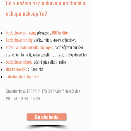
Co v našem bezlepkovém obchodě a
eshopu nakoupíte?
bezlepkové potraviny
převážně v
BIO kvalitě
bezlepkové mouky
, vločky, müsli
, krekry, chlebíčky
....
koření a dochucovadla bez lepku
, např.
sójovou omáčku
bez lepku (Tamari), xantan, psylium, droždí, prášky do pečiva
bezlepkové nápoje
, včetně piva alko i nealko
BIO kosmetiku
z Rakouska
a
drobnosti do kuchyně
Šternberkova 1352/12, 170 00 Praha 7 Holešovice
PO - PÁ:
10.00 - 15.00
Do obchodu