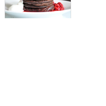
Dagmar Matějková
28. 6. 2025
Bezlepkové banánovo-kakaové
LÍVANCE z mixéru
Pouze z pár surovin i pro úplné začátečníky
Bezlepkové lívance nebo palačinky jsou rychle hotové,
v mixérovém provedení jsou dokonce super rychle
hotové. Za 10 minut nemáte co dělat...