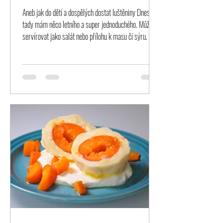
Aneb jak do dětí a dospělých dostat luštěniny Dnes
tady mám něco letního a super jednoduchého. Můžete
servírovat jako salát nebo přílohu k masu či sýru. Není
potřeba žádné předchozí zkušenost s vařením, je to
prostě více než snadné.