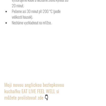
vytvarujeme koule a necháme znovu kynout asi 
20 minut. 
Pečeme asi 30 minut při 200 °C (podle 
velikosti housek).
Necháme vychladnout na mřížce.
Moji novou anglickou bezlepkovou 
kuchařku EAT LIVE FEEL WELL si 
můžete prolistovat zde 
👇