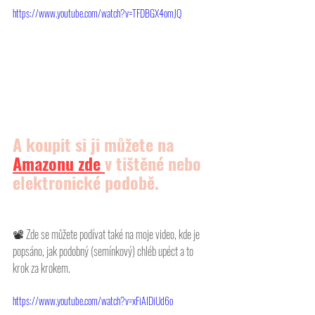
https://www.youtube.com/watch?v=TFDBGX4omJQ
A koupit si ji můžete na 
Amazonu
 zde 
v tištěné nebo 
elektronické podobě.
📽 
Zde se můžete podívat také na moje video, kde je 
popsáno, jak podobný (semínkový) chléb upéct a to 
krok za krokem. 
https://www.youtube.com/watch?v=xFiAIDiUd6o