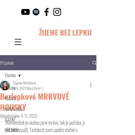
ŽIJEME BEZ LEPKU
Příspěvek
Všechno
Dagmar Matějková
Všechno
6. 6. 2021
Minut čtení: 1
Bezlepkové MRKVOVÉ
PEČIVO
HOUSKY
HLAVNÍ JÍDLO
Aktualizováno:
4. 11. 2022
SLADKÉ
Momentálně je sezóna jarní mrkve, tak je potřeba, ji 
pořádně využít. Tentokrát jsem upekla vláčné a 
PŘEDKRM