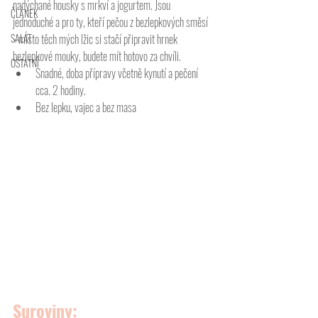
nadýchané housky s mrkví a jogurtem. Jsou 
ČLÁNEK
jednoduché a pro ty, kteří pečou z bezlepkových směsí 
SALÁT
- místo těch mých lžic si stačí připravit hrnek 
bezlepkové mouky, budete mít hotovo za chvíli. 
OSTATNÍ
Snadné, doba přípravy včetně kynutí a pečení 
cca. 2 hodiny.
Bez lepku, vajec a bez masa
Suroviny: