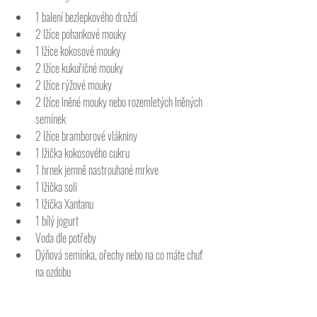
1 balení bezlepkového droždí
2 lžíce pohankové mouky
1 lžíce kokosové mouky
2 lžíce kukuřičné mouky
2 lžíce rýžové mouky
2 lžíce lněné mouky nebo rozemletých lněných 
semínek
2 lžíce bramborové vlákniny
1 lžička kokosového cukru
1 hrnek jemně nastrouhané mrkve
1 lžička soli
1 lžička Xantanu
1 bílý jogurt
Voda dle potřeby
Dýňová semínka, ořechy nebo na co máte chuť 
na ozdobu