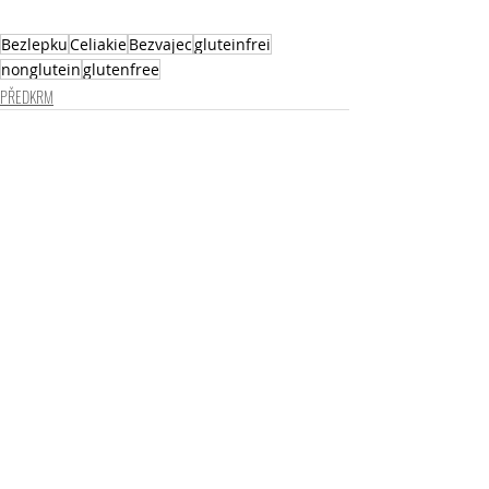
Bezlepku
Celiakie
Bezvajec
gluteinfrei
nonglutein
glutenfree
PŘEDKRM
Nejnovější příspěvky
Zobrazit vše