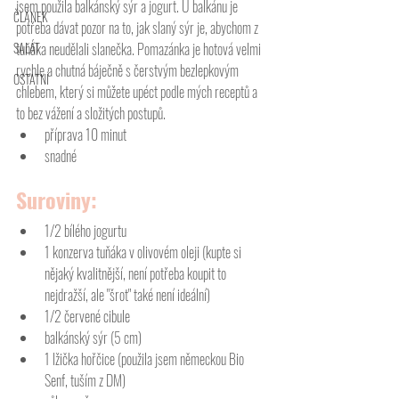
jsem použila balkánský sýr a jogurt. U balkánu je 
ČLÁNEK
potřeba dávat pozor na to, jak slaný sýr je, abychom z 
SALÁT
tuňáka neudělali slanečka. Pomazánka je hotová velmi 
rychle a chutná báječně s čerstvým bezlepkovým 
OSTATNÍ
chlebem, který si můžete upéct podle mých receptů a 
to bez vážení a složitých postupů. 
příprava 10 minut
snadné
Suroviny: 
1/2 bílého jogurtu
1 konzerva tuňáka v olivovém oleji (kupte si 
nějaký kvalitnější, není potřeba koupit to 
nejdražší, ale "šrot" také není ideální)
1/2 červené cibule
balkánský sýr (5 cm)
1 lžička hořčice (použila jsem německou Bio 
Senf, tuším z DM)