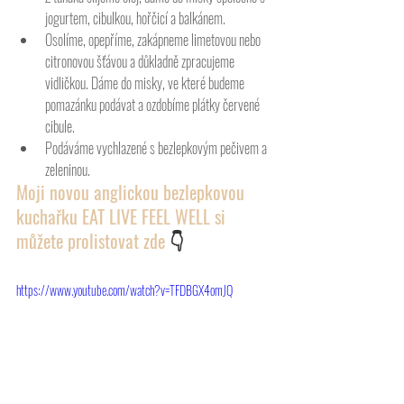
jogurtem, cibulkou, hořčicí a balkánem. 
Osolíme, opepříme, zakápneme limetovou nebo 
citronovou šťávou a důkladně zpracujeme 
vidličkou. Dáme do misky, ve které budeme 
pomazánku podávat a ozdobíme plátky červené 
cibule. 
Podáváme vychlazené s bezlepkovým pečivem a 
zeleninou. 
Moji novou anglickou bezlepkovou 
kuchařku EAT LIVE FEEL WELL si 
můžete prolistovat zde 
👇
https://www.youtube.com/watch?v=TFDBGX4omJQ