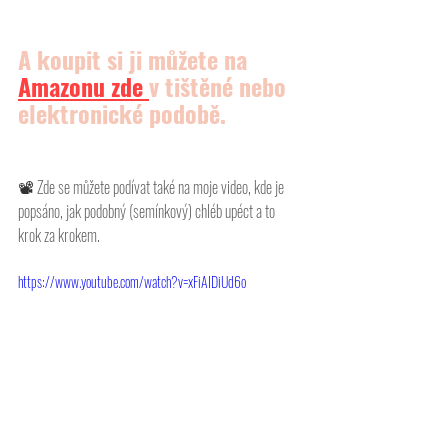
A koupit si ji můžete na 
Amazonu
 zde 
v tištěné nebo 
elektronické podobě.
📽 
Zde se můžete podívat také na moje video, kde je 
popsáno, jak podobný (semínkový) chléb upéct a to 
krok za krokem. 
https://www.youtube.com/watch?v=xFiAIDiUd6o