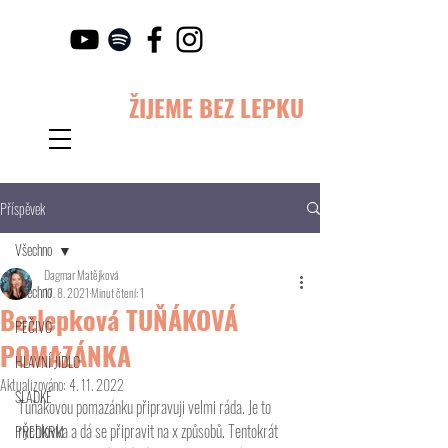
ŽIJEME BEZ LEPKU
Příspěvek
Všechno
Dagmar Matějková
Všechno
17. 8. 2021
Minut čtení: 1
Bezlepková TUŇÁKOVÁ
PEČIVO
POMAZÁNKA
HLAVNÍ JÍDLO
Aktualizováno:
4. 11. 2022
SLADKÉ
Tuňákovou pomazánku připravuji velmi ráda. Je to 
rychlovka a dá se připravit na x způsobů. Tentokrát 
PŘEDKRM