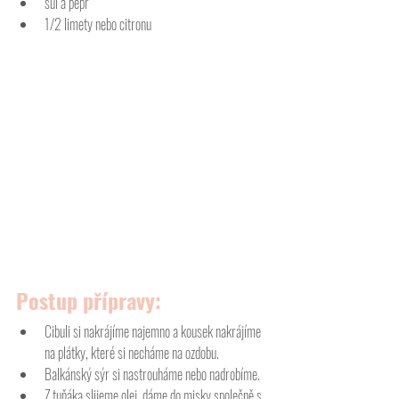
sůl a pepř
1/2 limety nebo citronu
Postup přípravy: 
Cibuli si nakrájíme najemno a kousek nakrájíme 
na plátky, které si necháme na ozdobu.
Balkánský sýr si nastrouháme nebo nadrobíme.
Z tuňáka slijeme olej, dáme do misky společně s 