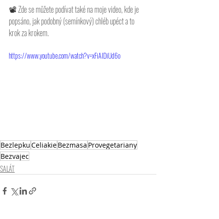
📽 
Zde se můžete podívat také na moje video, kde je 
popsáno, jak podobný (semínkový) chléb upéct a to 
krok za krokem. 
https://www.youtube.com/watch?v=xFiAIDiUd6o
Bezlepku
Celiakie
Bezmasa
Provegetariany
Bezvajec
SALÁT