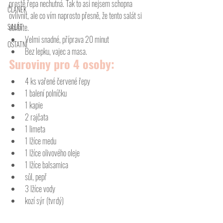
prostě řepa nechutná. Tak to asi nejsem schopna 
ČLÁNEK
ovlivnit, ale co vím naprosto přesně, že tento salát si 
SALÁT
oblíbíte. 
Velmi snadné, příprava 20 minut
OSTATNÍ
Bez lepku, vajec a masa. 
Suroviny pro 4 osoby:
4 ks vařené červené řepy
1 balení polníčku
1 kapie
2 rajčata
1 limeta
1 lžíce medu
1 lžíce olivového oleje
1 lžíce balsamica
sůl, pepř
3 lžíce vody
kozí sýr (tvrdý)