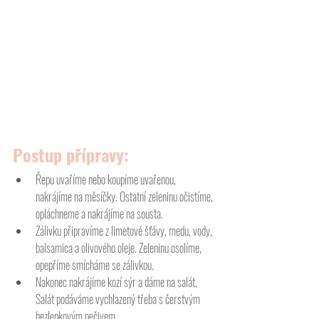
Postup přípravy:
Řepu uvaříme nebo koupíme uvařenou, 
nakrájíme na měsíčky. Ostatní zeleninu očistíme, 
opláchneme a nakrájíme na sousta.
Zálivku připravíme z limetové šťávy, medu, vody, 
balsamica a olivového oleje. Zeleninu osolíme, 
opepříme smícháme se zálivkou.
Nakonec nakrájíme kozí sýr a dáme na salát. 
Salát podáváme vychlazený třeba s čerstvým 
bezlepkovým pečivem.