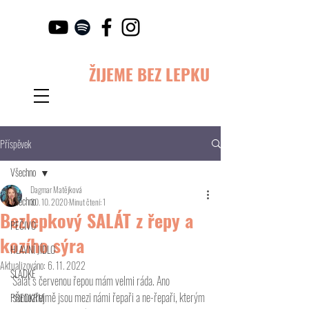
ŽIJEME BEZ LEPKU
Příspěvek
Všechno
Dagmar Matějková
Všechno
30. 10. 2020
Minut čtení: 1
Bezlepkový SALÁT z řepy a
PEČIVO
kozího sýra
HLAVNÍ JÍDLO
Aktualizováno:
6. 11. 2022
SLADKÉ
Salát s červenou řepou mám velmi ráda. Ano 
samozřejmě jsou mezi námi řepaři a ne-řepaři, kterým 
PŘEDKRM