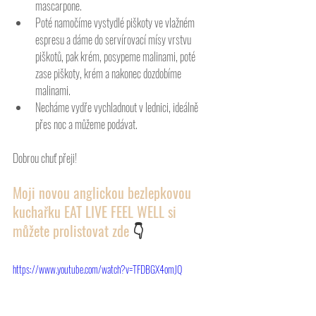
mascarpone. 
Poté namočíme vystydlé piškoty ve vlažném 
espresu a dáme do servírovací mísy vrstvu 
piškotů, pak krém, posypeme malinami, poté 
zase piškoty, krém a nakonec dozdobíme 
malinami. 
Necháme vydře vychladnout v lednici, ideálně 
přes noc a můžeme podávat.  
Dobrou chuť přeji! 
Moji novou anglickou bezlepkovou 
kuchařku EAT LIVE FEEL WELL si 
můžete prolistovat zde 
👇
https://www.youtube.com/watch?v=TFDBGX4omJQ