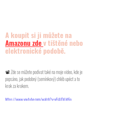
A koupit si ji můžete na 
Amazonu
 zde 
v tištěné nebo 
elektronické podobě.
📽 
Zde se můžete podívat také na moje video, kde je 
popsáno, jak podobný (semínkový) chléb upéct a to 
krok za krokem. 
https://www.youtube.com/watch?v=xFiAIDiUd6o