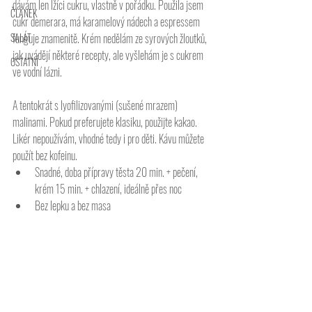
dávám len lžíci cukru, vlastně v pořádku. Použila jsem 
ČLÁNEK
cukr demerara, má karamelový nádech a espressem 
SALÁT
funguje znamenitě. Krém nedělám ze syrových žloutků, 
jak uvádějí některé recepty, ale vyšlehám je s cukrem 
OSTATNÍ
ve vodní lázni. 
A tentokrát s lyofilizovanými (sušené mrazem) 
malinami. Pokud preferujete klasiku, použijte kakao. 
Likér nepoužívám, vhodné tedy i pro děti. Kávu můžete 
použít bez kofeinu. 
Snadné, doba přípravy těsta 20 min. + pečení, 
krém 15 min. + chlazení, ideálně přes noc 
Bez lepku a bez masa