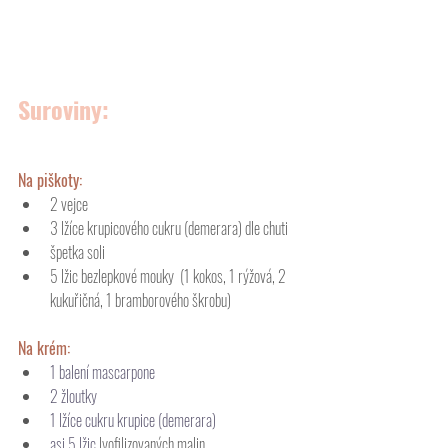
Suroviny:
Na piškoty: 
2 vejce
3 lžíce krupicového cukru (demerara) dle chuti
špetka soli
5 lžic bezlepkové mouky  (1 kokos, 1 rýžová, 2 
kukuřičná, 1 bramborového škrobu)
Na krém: 
1 balení mascarpone
2 žloutky
1 lžíce cukru krupice (demerara)
asi 5 lžic 
lyofilizovaných malin