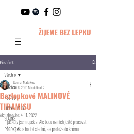
ŽIJEME BEZ LEPKU
Příspěvek
Všechno
Dagmar Matějková
Všechno
30. 8. 2021
Minut čtení: 2
Bezlepkové MALINOVÉ
PEČIVO
TIRAMISU
HLAVNÍ JÍDLO
Aktualizováno:
4. 11. 2022
SLADKÉ
I piškoty jsem upekla. Ale budu na nich ještě pracovat. 
Na můj vkus hodně sladké, ale protože do krému 
PŘEDKRM