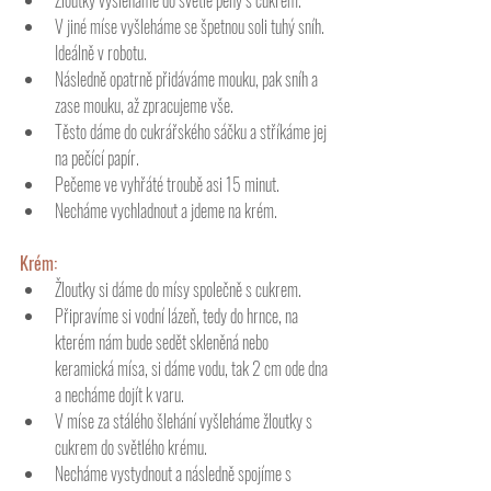
Žloutky vyšleháme do světlé pěny s cukrem. 
V jiné míse vyšleháme se špetnou soli tuhý sníh. 
Ideálně v robotu. 
Následně opatrně přidáváme mouku, pak sníh a 
zase mouku, až zpracujeme vše. 
Těsto dáme do cukrářského sáčku a stříkáme jej 
na pečící papír. 
Pečeme ve vyhřáté troubě asi 15 minut. 
Necháme vychladnout a jdeme na krém.
Krém: 
Žloutky si dáme do mísy společně s cukrem. 
Připravíme si vodní lázeň, tedy do hrnce, na 
kterém nám bude sedět skleněná nebo 
keramická mísa, si dáme vodu, tak 2 cm ode dna 
a necháme dojít k varu. 
V míse za stálého šlehání vyšleháme žloutky s 
cukrem do světlého krému. 
Necháme vystydnout a následně spojíme s 