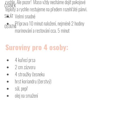
rychle. Ale pozor!  Maso vždy necháme dojít pokojové 
ČLÁNEK
teploty a rychle restujeme na předem rozehřáté pánvi.  
SALÁT
Velmi snadné
Příprava 10 minut naložení, nejméně 2 hodiny 
OSTATNÍ
marinování a restování cca. 5 minut
Suroviny pro 4 osoby:
4 kuřecí prsa
2 cm zázvoru
4 stroužky česneku
hrst koriandru (čerstvý)
sůl, pepř
olej na smažení