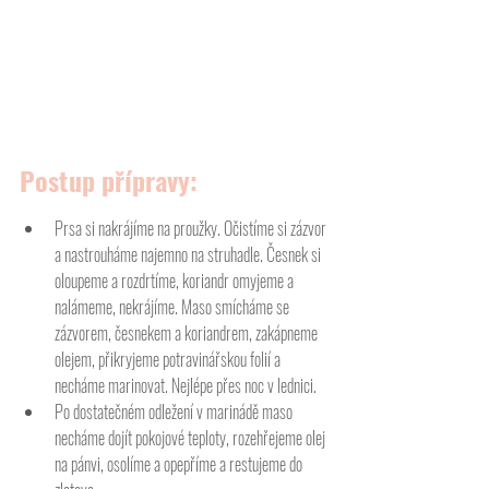
Postup přípravy:
Prsa si nakrájíme na proužky. Očistíme si zázvor 
a nastrouháme najemno na struhadle. Česnek si 
oloupeme a rozdrtíme, koriandr omyjeme a 
nalámeme, nekrájíme. Maso smícháme se 
zázvorem, česnekem a koriandrem, zakápneme 
olejem, přikryjeme potravinářskou folií a 
necháme marinovat. Nejlépe přes noc v lednici.
Po dostatečném odležení v marinádě maso 
necháme dojít pokojové teploty, rozehřejeme olej 
na pánvi, osolíme a opepříme a restujeme do 