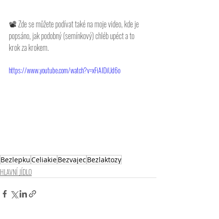
📽 
Zde se můžete podívat také na moje video, kde je 
popsáno, jak podobný (semínkový) chléb upéct a to 
krok za krokem. 
https://www.youtube.com/watch?v=xFiAIDiUd6o
Bezlepku
Celiakie
Bezvajec
Bezlaktozy
HLAVNÍ JÍDLO