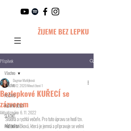
ŽIJEME BEZ LEPKU
Příspěvek
Všechno
Dagmar Matějková
Všechno
7. 12. 2020
Minut čtení: 1
Bezlepkové KUŘECÍ se
PEČIVO
zázvorem
HLAVNÍ JÍDLO
Aktualizováno:
6. 11. 2022
SLADKÉ
Snadná a rychlá večeře. Pro tuto úpravu se hodí tzv. 
kuřecí svíčková, která je jemná a připravuje se velmi 
PŘEDKRM