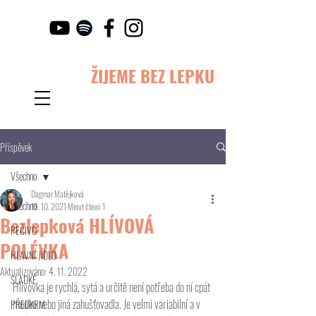
ŽIJEME BEZ LEPKU
Příspěvek
Všechno
Dagmar Matějková
Všechno
19. 10. 2021
Minut čtení: 1
Bezlepková HLÍVOVÁ
PEČIVO
POLÉVKA
HLAVNÍ JÍDLO
Aktualizováno:
4. 11. 2022
SLADKÉ
Hlívovka je rychlá, sytá a určitě není potřeba do ní cpát 
mouku nebo jiná zahušťovadla. Je velmi variabilní a v 
PŘEDKRM