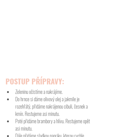
POSTUP PŘÍPRAVY:
Zeleninu očistíme a nakrájíme. 
Do hrnce si dáme olivový olej a jakmile je 
rozehřátý, přidáme nakrájenou cibuli, česnek a 
kmín. Restujeme asi minutu. 
Poté přidáme brambory a hlívu. Restujeme opět 
asi minutu. 
Dále přidáme sladkou papriku, kterou rychle 