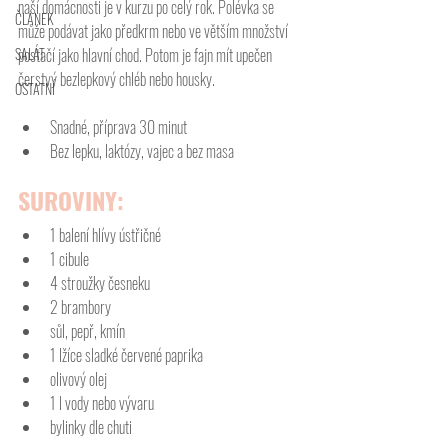
naší domácnosti je v kurzu po celý rok. Polévka se 
ČLÁNEK
může podávat jako předkrm nebo ve větším množství 
SALÁT
postačí jako hlavní chod. Potom je fajn mít upečen 
čerstvý bezlepkový chléb nebo housky. 
OSTATNÍ
Snadné, příprava 30 minut
Bez lepku, laktózy, vajec a bez masa
SUROVINY:
1 balení hlívy ústřičné
1 cibule 
4 stroužky česneku
2 brambory
sůl, pepř, kmín 
1 lžíce sladké červené paprika
olivový olej
1 l vody nebo vývaru
bylinky dle chuti