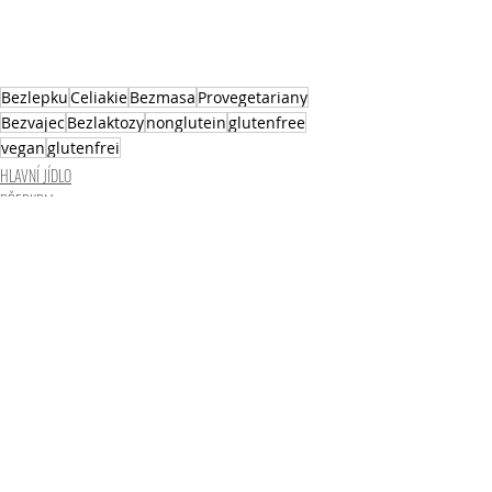
Bezlepku
Celiakie
Bezmasa
Provegetariany
Bezvajec
Bezlaktozy
nonglutein
glutenfree
vegan
glutenfrei
HLAVNÍ JÍDLO
PŘEDKRM
Nejnovější příspěvky
Zobrazit vše