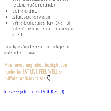
restujeme, neboť se ráda připaluje. 
Osolíme, opepříme.
Zalijeme vodou nebo vývarem.
Vaříme, dokud nejsou brambory měkké. Před 
podáváním dozdobíme bylinkami. Já jsem zvolila 
petrželku. 
Pokud by se Vám polévka zdála málo hustá, postačí 
část zeleniny rozmixovat. 
Moji novou anglickou bezlepkovou 
kuchařku EAT LIVE FEEL WELL si 
můžete prolistovat zde 
👇
https://www.youtube.com/watch?v=TFDBGX4omJQ