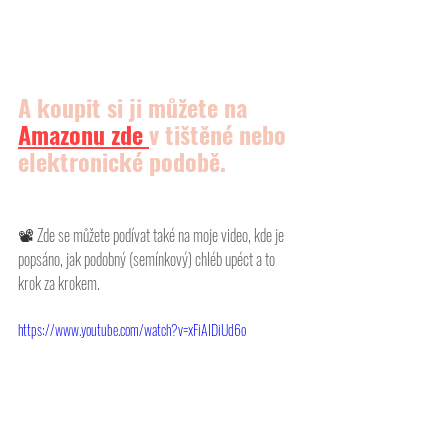
A koupit si ji můžete na 
Amazonu
 zde 
v tištěné nebo 
elektronické podobě.
📽 
Zde se můžete podívat také na moje video, kde je 
popsáno, jak podobný (semínkový) chléb upéct a to 
krok za krokem. 
https://www.youtube.com/watch?v=xFiAIDiUd6o