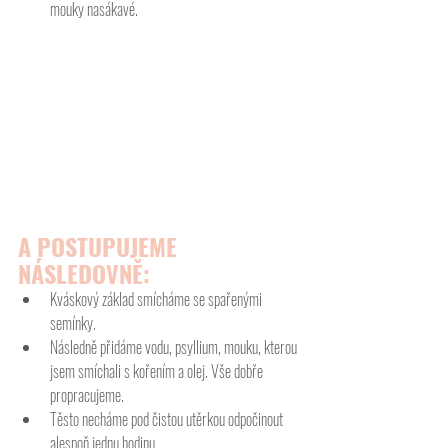
mouky nasákavé.
A POSTUPUJEME 
NÁSLEDOVNĚ:
Kváskový základ smícháme se spařenými 
semínky.
Následně přidáme vodu, psyllium, mouku, kterou 
jsem smíchali s kořením a olej. Vše dobře 
propracujeme.
Těsto necháme pod čistou utěrkou odpočinout 
alespoň jednu hodinu.