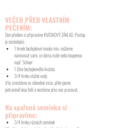
VEČER PŘED VLASTNÍM 
PEČENÍM:
Den předem si připravíme KVÁSKOVÝ ZÁKLAD. Postup 
je následující:
1 hrnek bezlepkové mouky mix, můžeme 
namixovat sami, co doma máte nebo koupenou 
např. Schaer
1 lžíce bezlepkového kvásku
3/4 hrnku vlažné vody.
Vše smícháme ve skleněné míse, přikryjeme 
potravinářskou folií a necháme přes noc pracovat.
Na spařená semínka si 
připravíme:
3/4 hrnku různých semínek