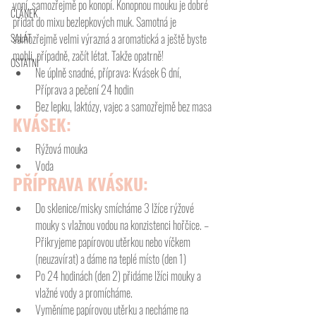
voní, samozřejmě po konopí. Konopnou mouku je dobré 
ČLÁNEK
přidat do mixu bezlepkových muk. Samotná je 
SALÁT
samozřejmě velmi výrazná a aromatická a ještě byste 
mohli, případně, začít létat. Takže opatrně!
OSTATNÍ
Ne úplně snadné, příprava: Kvásek 6 dní, 
Příprava a pečení 24 hodin
Bez lepku, laktózy, vajec a samozřejmě bez masa
KVÁSEK:
Rýžová mouka
Voda
PŘÍPRAVA KVÁSKU:
Do sklenice/misky smícháme 3 lžíce rýžové 
mouky s vlažnou vodou na konzistenci hořčice. – 
Přikryjeme papírovou utěrkou nebo víčkem 
(neuzavírat) a dáme na teplé místo (den 1)
Po 24 hodinách (den 2) přidáme lžíci mouky a 
vlažné vody a promícháme.
Vyměníme papírovou utěrku a necháme na 