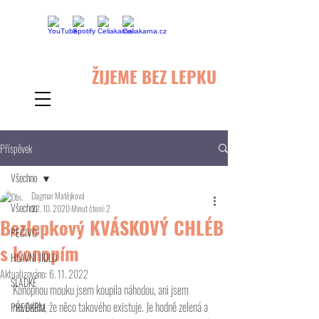
ŽIJEME BEZ LEPKU
Příspěvek
Všechno
Dagmar Matějková
Všechno
22. 10. 2020
Minut čtení: 2
Bezlepkový KVÁSKOVÝ CHLÉB
PEČIVO
s konopím
HLAVNÍ JÍDLO
Aktualizováno:
6. 11. 2022
SLADKÉ
Konopnou mouku jsem koupila náhodou, ani jsem 
nevěděla, že něco takového existuje. Je hodně zelená a 
PŘEDKRM