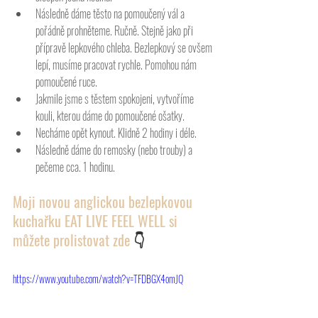
Následně dáme těsto na pomoučený vál a 
pořádně prohněteme. Ručně. Stejně jako při 
přípravě lepkového chleba. Bezlepkový se ovšem 
lepí, musíme pracovat rychle. Pomohou nám 
pomoučené ruce.
Jakmile jsme s těstem spokojeni, vytvoříme 
kouli, kterou dáme do pomoučené ošatky.
Necháme opět kynout. Klidně 2 hodiny i déle.
Následně dáme do remosky (nebo trouby) a 
pečeme cca. 1 hodinu.
Moji novou anglickou bezlepkovou 
kuchařku EAT LIVE FEEL WELL si 
můžete prolistovat zde 
👇
https://www.youtube.com/watch?v=TFDBGX4omJQ