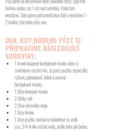
Vše dáme do keramické nebo skleněné mísy, spaříme 
horkou vodou, asi 1 cm nad semínka. Vodu tam 
necháme. Zakryjeme potravinářskou folií a necháme 1–
2 hodiny stát nebo přes noc.
DEN, KDY BUDEME PÉCT SI 
PŘIPRAVÍME NÁSLEDUJÍCÍ 
SUROVINY:
1 hrnek koupené bezlepkové mouky nebo si 
smícháme vlastní mix. Já jsem použila stejné díly 
rýžové, pohankové, lněné a ovesné 
bezlepkové mouky.
1 lžíce konopné mouky
2 lžičky soli
2 lžíce olivového oleje
1 lžíce kmínu
1 lžíce psyllia, necháme nabobtnat ve vodě
cca. 3/4 hrnku vlažné vody, podle toho jak budou 