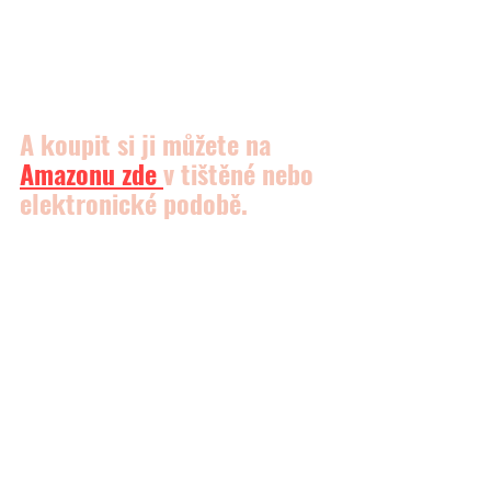
A koupit si ji můžete na 
Amazonu
 zde 
v tištěné nebo 
elektronické podobě.
📽 
Zde se můžete podívat také na moje video, kde je 
popsáno, jak podobný (semínkový) chléb upéct a to 
krok za krokem. 
https://www.youtube.com/watch?v=xFiAIDiUd6o