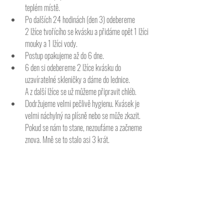
teplém místě.
Po dalších 24 hodinách (den 3) odebereme 
2 lžíce tvořícího se kvásku a přidáme opět 1 lžíci 
mouky a 1 lžíci vody.
Postup opakujeme až do 6 dne.
6 den si odebereme 2 lžíce kvásku do 
uzavíratelné skleničky a dáme do lednice. 
A z další lžíce se už můžeme připravit chléb.
Dodržujeme velmi pečlivě hygienu. Kvásek je 
velmi náchylný na plísně nebo se může zkazit. 
Pokud se nám to stane, nezoufáme a začneme 
znova. Mně se to stalo asi 3 krát.