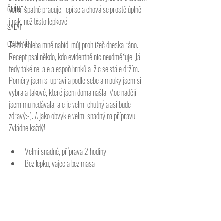
velmi špatně pracuje, lepí se a chová se prostě úplně 
ČLÁNEK
jinak, než těsto lepkové.
SALÁT
OSTATNÍ
Tento chleba mně nabídl můj prohlížeč dneska ráno. 
Recept psal někdo, kdo evidentně nic neodměřuje. Já 
tedy také ne, ale alespoň hrnků a lžic se stále držím. 
Poměry jsem si upravila podle sebe a mouky jsem si 
vybrala takové, které jsem doma našla. Moc nadějí 
jsem mu nedávala, ale je velmi chutný a asi bude i 
zdravý:-). A jako obvykle velmi snadný na přípravu. 
Zvládne každý!  
Velmi snadné, příprava 2 hodiny
Bez lepku, vajec a bez masa