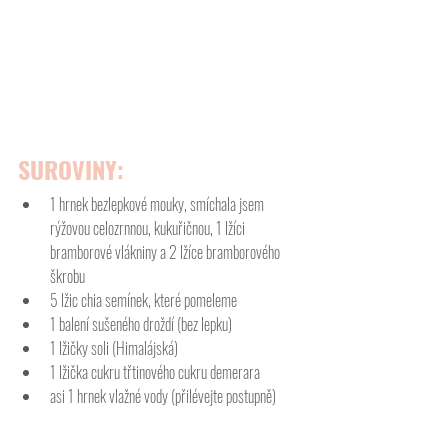
SUROVINY:
1 hrnek bezlepkové mouky, smíchala jsem 
rýžovou celozrnnou, kukuřičnou, 1 lžíci 
bramborové vlákniny a 2 lžíce bramborového 
škrobu
5 lžic chia semínek, které pomeleme
1 balení sušeného droždí (bez lepku)
1 lžičky soli (Himalájská)
1 lžička cukru třtinového cukru demerara
asi 1 hrnek vlažné vody (přilévejte postupně)  