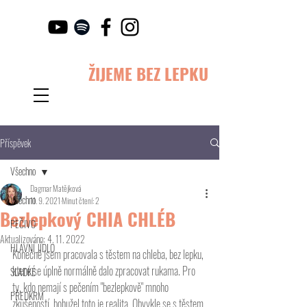
ŽIJEME BEZ LEPKU
Příspěvek
Všechno
Dagmar Matějková
Všechno
11. 9. 2021
Minut čtení: 2
Bezlepkový CHIA CHLÉB
PEČIVO
Aktualizováno:
4. 11. 2022
HLAVNÍ JÍDLO
Konečně jsem pracovala s těstem na chleba, bez lepku, 
které se úplně normálně dalo zpracovat rukama. Pro 
SLADKÉ
ty, kdo nemají s pečením "bezlepkově" mnoho 
PŘEDKRM
zkušeností, bohužel toto je realita. Obvykle se s těstem 