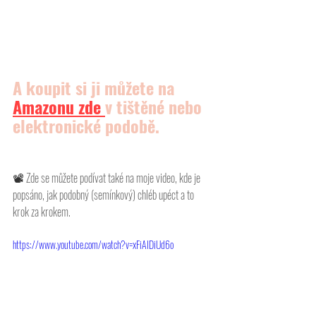
A koupit si ji můžete na 
Amazonu
 zde 
v tištěné nebo 
elektronické podobě.
📽 
Zde se můžete podívat také na moje video, kde je 
popsáno, jak podobný (semínkový) chléb upéct a to 
krok za krokem. 
https://www.youtube.com/watch?v=xFiAIDiUd6o