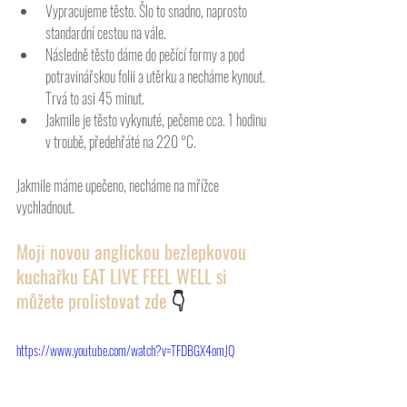
Vypracujeme těsto. Šlo to snadno, naprosto 
standardní cestou na vále. 
Následně těsto dáme do pečící formy a pod 
potravinářskou folii a utěrku a necháme kynout. 
Trvá to asi 45 minut. 
Jakmile je těsto vykynuté, pečeme cca. 1 hodinu 
v troubě, předehřáté na 220 °C. 
Jakmile máme upečeno, necháme na mřížce 
vychladnout. 
Moji novou anglickou bezlepkovou 
kuchařku EAT LIVE FEEL WELL si 
můžete prolistovat zde 
👇
https://www.youtube.com/watch?v=TFDBGX4omJQ