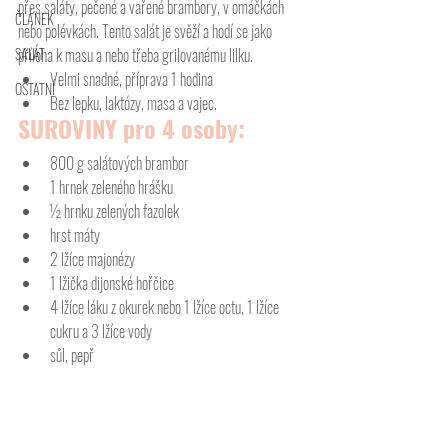
přes saláty, pečené a vařené brambory, v omáčkách 
ČLÁNEK
nebo polévkách. Tento salát je svěží a hodí se jako 
SALÁT
příloha k masu a nebo třeba grilovanému lilku. 
Velmi snadné, příprava 1 hodina
OSTATNÍ
Bez lepku, laktózy, masa a vajec. 
SUROVINY pro 4 osoby:
800 g salátových brambor
1 hrnek zeleného hrášku
½ hrnku zelených fazolek
hrst máty
2 lžíce majonézy
1 lžička dijonské hořčice
4 lžíce láku z okurek nebo 1 lžíce octu, 1 lžíce 
cukru a 3 lžíce vody
sůl, pepř