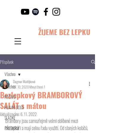
ŽIJEME BEZ LEPKU
Příspěvek
Všechno
Dagmar Matějková
Všechno
27. 10. 2020
Minut čtení: 1
Bezlepkový BRAMBOROVÝ
PEČIVO
SALÁT s mátou
HLAVNÍ JÍDLO
Aktualizováno:
6. 11. 2022
SLADKÉ
Brambory jsou samozřejmě velmi oblíbené mezi 
bezlepkáři a mají celou řadu využití. Od slaných koláčů, 
PŘEDKRM