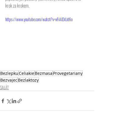
krok za krokem. 
https://www.youtube.com/watch?v=xFiAIDiUd6o
Bezlepku
Celiakie
Bezmasa
Provegetariany
Bezvajec
Bezlaktozy
SALÁT