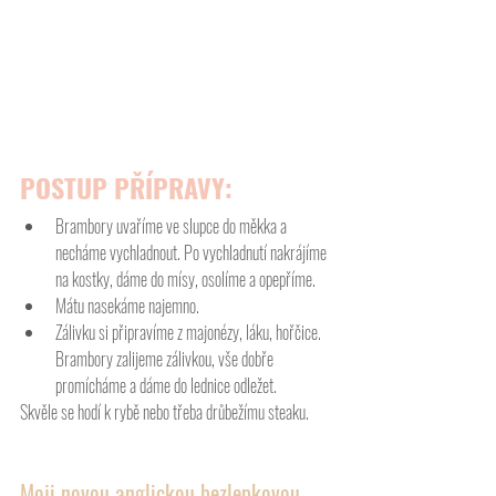
POSTUP PŘÍPRAVY:
Brambory uvaříme ve slupce do měkka a 
necháme vychladnout. Po vychladnutí nakrájíme 
na kostky, dáme do mísy, osolíme a opepříme.
Mátu nasekáme najemno.
Zálivku si připravíme z majonézy, láku, hořčice. 
Brambory zalijeme zálivkou, vše dobře 
promícháme a dáme do lednice odležet.
Skvěle se hodí k rybě nebo třeba drůbežímu steaku.
Moji novou anglickou bezlepkovou 