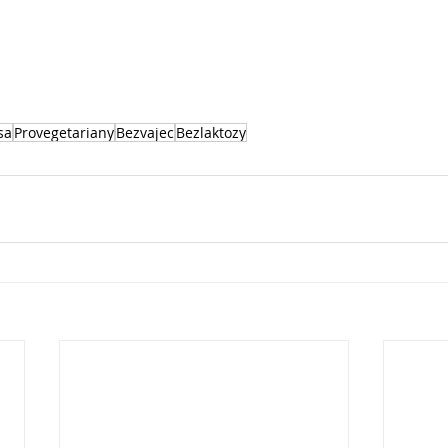
sa
Provegetariany
Bezvajec
Bezlaktozy