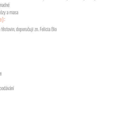
snadné
któzy a masa
e):
těstovin, doporučuji zn. Felicia Bio
je
 podávání