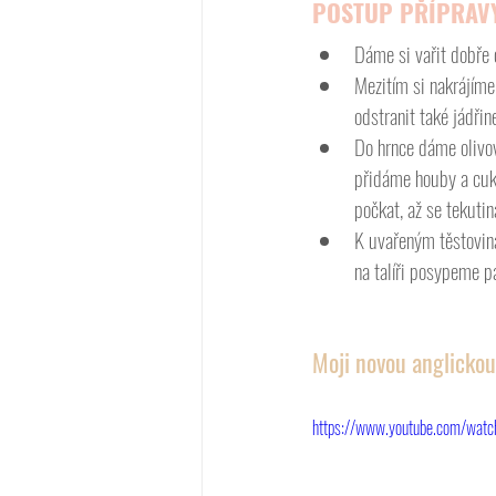
POSTUP PŘÍPRAV
Dáme si vařit dobře 
Mezitím si nakrájíme
odstranit také jádři
Do hrnce dáme olivov
přidáme houby a cuk
počkat, až se tekuti
K uvařeným těstovi
na talíři posypeme 
Moji novou anglickou
https://www.youtube.com/wa