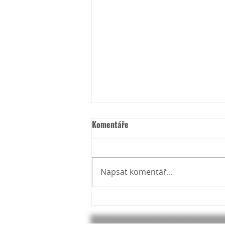
Komentáře
Napsat komentář...
Bezlepkové LINQUINE ve stylu
Aglio Olio e Peperoncino s