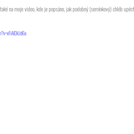
také na moje video, kde je popsáno, jak podobný (semínkový) chléb upéct 
h?v=xFiAIDiUd6o