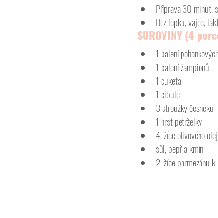
Příprava 30 minut, 
Bez lepku, vajec, la
SUROVINY (4 porc
1 balení pohankových 
1 balení žampionů
1 cuketa
1 cibule
3 stroužky česneku
1 hrst petrželky
4 lžíce olivového ole
sůl, pepř a kmín
2 lžíce parmezánu k