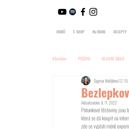
DOMŮ
E-SHOP
My BOOK
RECEPTY
Všechno
PEČIVO
HLAVNÍ JÍDLO
Dagmar Matějková
12. 10
Bezlepkov
Aktualizováno:
8. 11. 2022
Pohankové těstoviny jsou be
která se dá koupit na inte
zde se vyplatí méně experi