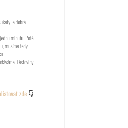
cukety je dobré 
 jednu minutu. Poté 
du, musíme tedy 
ku.
dáváme. Těstoviny 
listovat zde 
👇