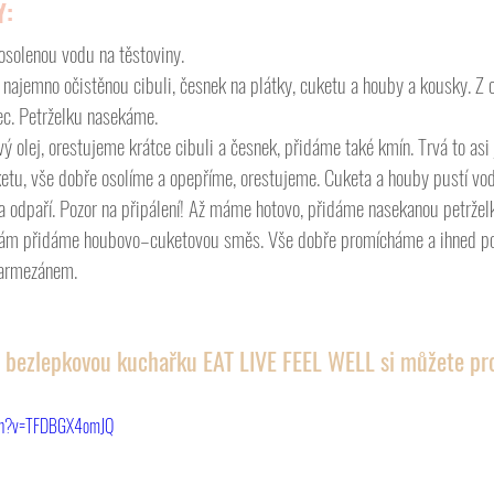
Y:
osolenou vodu na těstoviny.
 najemno očistěnou cibuli, česnek na plátky, cuketu a houby a kousky. Z 
nec. Petrželku nasekáme.
ý olej, orestujeme krátce cibuli a česnek, přidáme také kmín. Trvá to asi
etu, vše dobře osolíme a opepříme, orestujeme. Cuketa a houby pustí vo
na odpaří. Pozor na připálení! Až máme hotovo, přidáme nasekanou petržel
nám přidáme houbovo–cuketovou směs. Vše dobře promícháme a ihned po
parmezánem.
 bezlepkovou kuchařku EAT LIVE FEEL WELL si můžete pro
tch?v=TFDBGX4omJQ