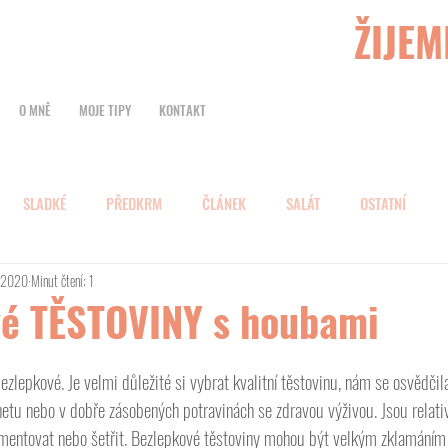
ŽIJEM
O MNĚ
MOJE TIPY
KONTAKT
SLADKÉ
PŘEDKRM
ČLÁNEK
SALÁT
OSTATNÍ
. 2020
Minut čtení: 1
é TĚSTOVINY s houbami
zlepkové. Je velmi důležité si vybrat kvalitní těstovinu, nám se osvědčila
rnetu nebo v dobře zásobených potravinách se zdravou výživou. Jsou relati
mentovat nebo šetřit. Bezlepkové těstoviny mohou být velkým zklamáním 