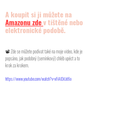
A koupit si ji můžete na 
Amazonu
 zde 
v tištěné nebo 
elektronické podobě.
📽 
Zde se můžete podívat také na moje video, kde je 
popsáno, jak podobný (semínkový) chléb upéct a to 
krok za krokem. 
https://www.youtube.com/watch?v=xFiAIDiUd6o