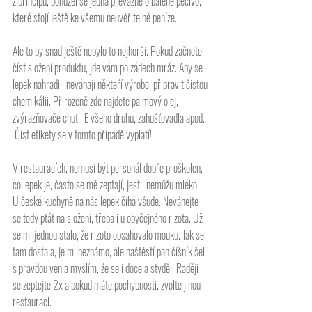
z principu, bohužel se jedná převážně o balené pečivo, 
které stojí ještě ke všemu neuvěřitelné peníze.
Ale to by snad ještě nebylo to nejhorší. Pokud začnete 
číst složení produktu, jde vám po zádech mráz. Aby se 
lepek nahradil, neváhají někteří výrobci připravit čistou 
chemikálii. Přirozeně zde najdete palmový olej, 
zvýrazňovače chuti, E všeho druhu, zahušťovadla apod. 
 Číst etikety se v tomto případě vyplatí!
V restauracích, nemusí být personál dobře proškolen, 
co lepek je, často se mě zeptají, jestli nemůžu mléko.
U české kuchyně na nás lepek číhá všude. Neváhejte 
se tedy ptát na složení, třeba i u obyčejného rizota. Už 
se mi jednou stalo, že rizoto obsahovalo mouku. Jak se 
tam dostala, je mi neznámo, ale naštěstí pan číšník šel 
s pravdou ven a myslím, že se i docela styděl. Raději 
se zeptejte 2x a pokud máte pochybnosti, zvolte jinou 
restauraci.