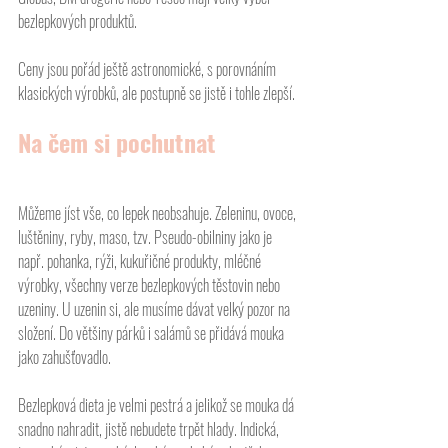
bezlepkových produktů.
Ceny jsou pořád ještě astronomické, s porovnáním 
klasických výrobků, ale postupně se jistě i tohle zlepší.
Na čem si pochutnat
Můžeme jíst vše, co lepek neobsahuje. Zeleninu, ovoce, 
luštěniny, ryby, maso, tzv. Pseudo-obilniny jako je 
např. pohanka, rýži, kukuřičné produkty, mléčné 
výrobky, všechny verze bezlepkových těstovin nebo 
uzeniny. U uzenin si, ale musíme dávat velký pozor na 
složení. Do většiny párků i salámů se přidává mouka 
jako zahušťovadlo.
Bezlepková dieta je velmi pestrá a jelikož se mouka dá 
snadno nahradit, jistě nebudete trpět hlady. Indická, 