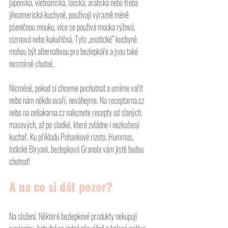
japonská, vietnamská, laoská, arabská nebo třeba 
jihoamerická kuchyně, používají výrazně méně 
pšeničnou mouku, více se používá mouka rýžová, 
cizrnová nebo kukuřičná. Tyto „exotické“ kuchyně 
mohou být alternativou pro bezlepkáře a jsou také 
nesmírně chutné.
Nicméně, pokud si chceme pochutnat a umíme vařit 
nebo nám někdo uvaří, neváhejme. Na receptarna.cz 
nebo na celiakarna.cz naleznete recepty od slaných, 
masových, až po sladké, které zvládne i nezkušený 
kuchař. Ku příkladu Pohankové rizoto, Hummus, 
indické Biryani, bezlepková Granola vám jistě budou 
chutnat!
A na co si dát pozor?
Na složení. Některé bezlepkové produkty nekupuji 