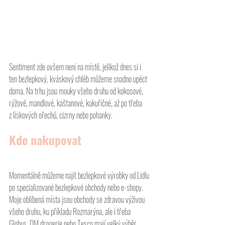
Sentiment zde ovšem není na místě, jelikož dnes si i 
ten bezlepkový, kváskový chléb můžeme snadno upéct 
doma. Na trhu jsou mouky všeho druhu od kokosové, 
rýžové, mandlové, kaštanové, kukuřičné, až po třeba 
z lískových ořechů, cizrny nebo pohanky.
Kde nakupovat
Momentálně můžeme najít bezlepkové výrobky od Lidlu 
po specializované bezlepkové obchody nebo e-shopy. 
Moje oblíbená místa jsou obchody se zdravou výživou 
všeho druhu, ku příkladu Rozmarýna, ale i třeba 
Globus, DM drogerie nebo Tesco mají velký výběr 