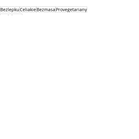
Bezlepku
Celiakie
Bezmasa
Provegetariany
Bezlaktozy
ČLÁNEK
Nejnovější příspěvky
Zobrazit vše