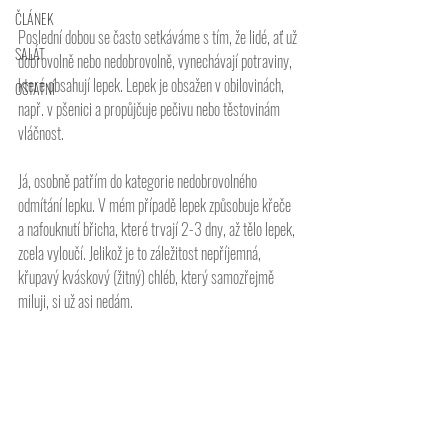
ČLÁNEK
Poslední dobou se často setkáváme s tím, že lidé, ať už 
SALÁT
dobrovolně nebo nedobrovolně, vynechávají potraviny, 
které obsahují lepek. Lepek je obsažen v obilovinách, 
OSTATNÍ
např. v pšenici a propůjčuje pečivu nebo těstovinám 
vláčnost.
Já, osobně patřím do kategorie nedobrovolného 
odmítání lepku. V mém případě lepek způsobuje křeče 
a nafouknutí břicha, které trvají 2-3 dny, až tělo lepek, 
zcela vyloučí. Jelikož je to záležitost nepříjemná, 
křupavý kváskový (žitný) chléb, který samozřejmě 
miluji, si už asi nedám.