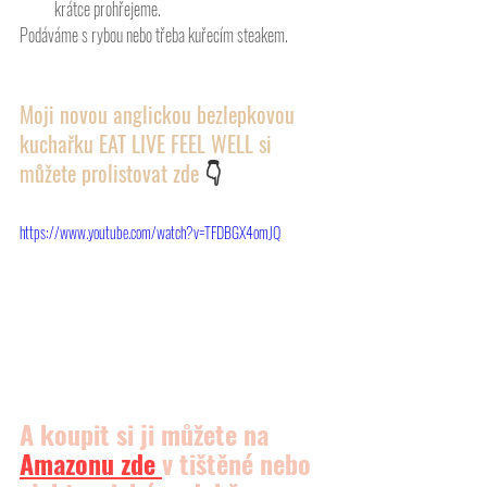
krátce prohřejeme.
Podáváme s rybou nebo třeba kuřecím steakem.
Moji novou anglickou bezlepkovou 
kuchařku EAT LIVE FEEL WELL si 
můžete prolistovat zde 
👇
https://www.youtube.com/watch?v=TFDBGX4omJQ
A koupit si ji můžete na 
Amazonu
 zde 
v tištěné nebo 