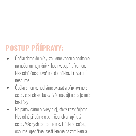
POSTUP PŘÍPRAVY:
Čočku dáme do mísy, zalijeme vodou a necháme 
namočenou nejméně 4 hodiny, popř. přes noc. 
Následně čočku uvaříme do měkka. Při vaření 
nesolíme.
Čočku slijeme, necháme okapat a připravíme si 
celer, česnek a cibulky. Vše nakrájíme na jemné 
kostičky.
Na pánev dáme olivový olej, který rozehřejeme. 
Následně přidáme cibuli, česnek a řapíkatý 
celer. Vše rychle orestujeme. Přidáme čočku, 
osolíme, opepříme, zastříkneme balzamikem a 