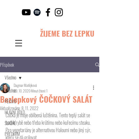
ŽIJEME BEZ LEPKU
Příspěvek
Všechno
Dagmar Matějková
Všechno
20. 10. 2020
Minut čtení: 1
Bezlepkový ČOČKOVÝ SALÁT
PEČIVO
Aktualizováno:
8. 11. 2022
HLAVNÍ JÍDLO
Čočka je moje oblíbená luštěnina. Tento teplý salát se 
hodí k rybě nebo třeba krůtímu nebo kuřecímu steaku. 
SLADKÉ
Pro vegetariány je alternativou Haloumi nebo jiný sýr, 
PŘEDKRM
který se dá grilovat. 