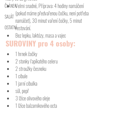
Velmi snadné, Příprava: 4 hodiny namáčení 
ČLÁNEK
(pokud máme předvařenou čočku, není potřeba 
SALÁT
namáčet), 30 minut vaření čočky, 5 minut 
OSTATNÍ
restování. 
Bez lepku, laktózy, masa a vajec
SUROVINY pro 4 osoby:
1 hrnek čočky
2 stonky řapíkatého celeru
2 stroužky česneku
1 cibule
1 jarní cibulka
sůl, pepř
3 lžíce olivového oleje
1 lžíce balzamikového octa