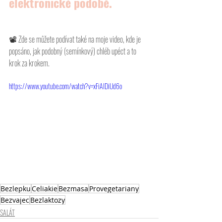
elektronické podobě.
📽 
Zde se můžete podívat také na moje video, kde je 
popsáno, jak podobný (semínkový) chléb upéct a to 
krok za krokem. 
https://www.youtube.com/watch?v=xFiAIDiUd6o
Bezlepku
Celiakie
Bezmasa
Provegetariany
Bezvajec
Bezlaktozy
SALÁT